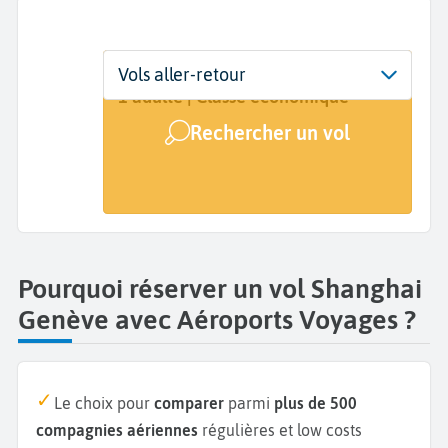
Départ
Dates
Voyageurs | Classe
Vols aller-retour
Shanghai (SHA)
Dates de votre voyage
1 adulte | Classe économique
Rechercher un vol
Arrivée
Genève (GVA)
Pourquoi réserver un vol Shanghai
Genève avec Aéroports Voyages ?
Le choix pour
comparer
parmi
plus de 500
compagnies aériennes
régulières et low costs