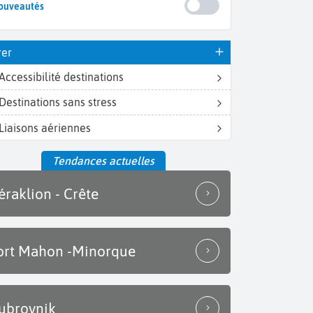
ouveautés
rer
Accessibilité destinations
Destinations sans stress
Liaisons aériennes
Tendances actuelles
éraklion - Crête
ort Mahon -Minorque
ubrovnik