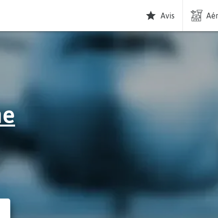
Avis
Aér
ne