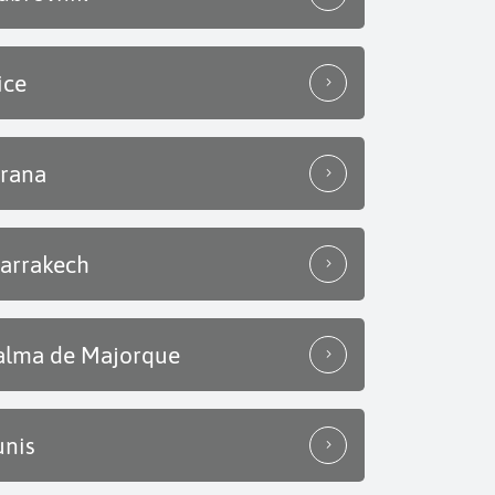
ice
irana
arrakech
alma de Majorque
unis