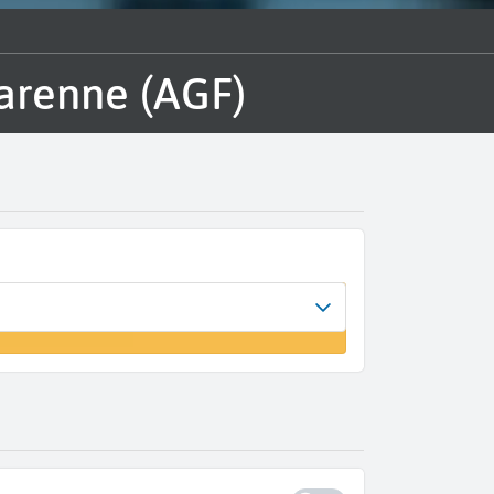
Garenne (AGF)
vée
 vol