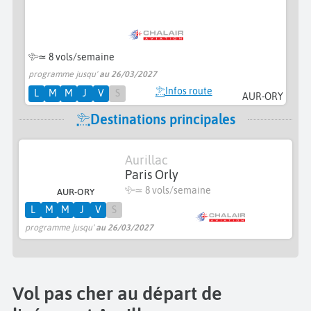
≃
8 vols/semaine
programme jusqu'
au 26/03/2027
Infos route
L
M
M
J
V
S
AUR-ORY
Destinations principales
Aurillac
Paris Orly
≃
8 vols/semaine
AUR-ORY
L
M
M
J
V
S
programme jusqu'
au 26/03/2027
Vol pas cher au départ de