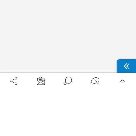
Aéroports
Voyages
Aéroports Voyages est la première plateforme de recherche de services liés au
voyage en avion. Nous vous proposons toutes les destinations, les