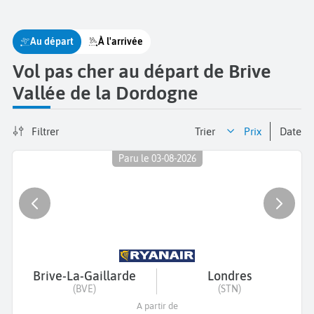
Au départ
À l'arrivée
Vol pas cher au départ de Brive
Vallée de la Dordogne
Filtrer
Trier
prix
date
Paru le 03-08-2026
Brive-La-Gaillarde
Londres
(BVE)
(STN)
A partir de