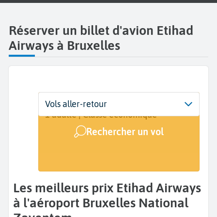
Réserver un billet d'avion Etihad
Airways à Bruxelles
Départ
Dates
Voyageurs | Classe
Vols aller-retour
Bruxelles National Zaventem (BRU)
Dates de votre voyage
1 adulte | Classe économique
Rechercher un vol
Arrivée
A...
Les meilleurs prix Etihad Airways
à l'aéroport Bruxelles National