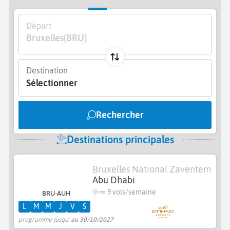
Départ
Bruxelles
(BRU)
Destination
Sélectionner
Rechercher
Destinations principales
Bruxelles National Zaventem
Abu Dhabi
≃
9 vols/semaine
BRU-AUH
L
M
M
J
V
S
programme jusqu'
au 30/10/2027