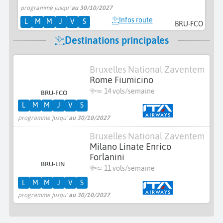
programme jusqu'
au 30/10/2027
Infos route
L
M
M
J
V
S
BRU-FCO
Destinations principales
Bruxelles National Zaventem
Rome Fiumicino
≃
14 vols/semaine
BRU-FCO
L
M
M
J
V
S
programme jusqu'
au 30/10/2027
Bruxelles National Zaventem
Milano Linate Enrico
Forlanini
BRU-LIN
≃
11 vols/semaine
L
M
M
J
V
S
programme jusqu'
au 30/10/2027