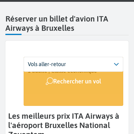
Réserver un billet d'avion ITA
Airways à Bruxelles
Départ
Dates
Voyageurs | Classe
Vols aller-retour
Bruxelles National Zaventem (BRU)
Dates de votre voyage
1 adulte | Classe économique
Rechercher un vol
Arrivée
A...
Les meilleurs prix ITA Airways à
l'aéroport Bruxelles National