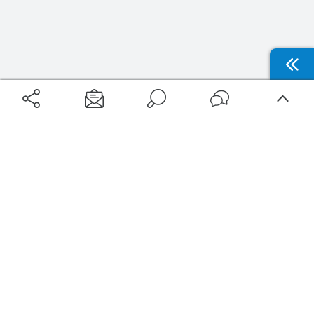
Aéroports
Voyages
Aéroports Voyages est la première plateforme de recherche de services liés au
voyage en avion. Nous vous proposons toutes les destinations, les
programmes de vols et les services disponibles pour votre aéroport : billets
d'avion, locations de voitures, hôtels... Laissez-vous inspirer et profitez d’une
expérience de voyage unique au meilleur prix !