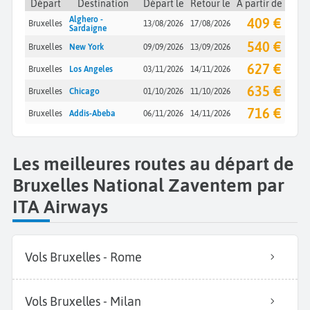
Départ
Destination
Départ le
Retour le
À partir de
Alghero -
409 €
Bruxelles
13/08/2026
17/08/2026
Sardaigne
540 €
Bruxelles
New York
09/09/2026
13/09/2026
627 €
Bruxelles
Los Angeles
03/11/2026
14/11/2026
635 €
Bruxelles
Chicago
01/10/2026
11/10/2026
716 €
Bruxelles
Addis-Abeba
06/11/2026
14/11/2026
Les meilleures routes au départ de
Bruxelles National Zaventem par
ITA Airways
Vols Bruxelles - Rome
Vols Bruxelles - Milan