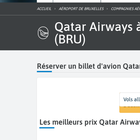
ACCUEIL
AÉROPORT DE BRUXELLES
COMPAGNIES AÉ
Qatar Airways à l'aéroport Bruxelles National Zaventem
(BRU)
Réserver un billet d'avion Qata
Départ
Dates
Voyageurs
Vols al
Bruxel
Dates 
1 adult
Les meilleurs prix Qatar Airw