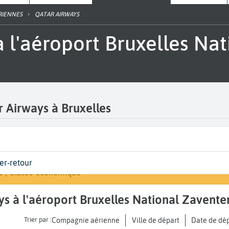
RIENNES
QATAR AIRWAYS
r Airways à Bruxelles
 | Classe
Arrivée
ler-retour
Rechercher un vol
les National Zaventem (BRU)
de votre voyage
e | Classe économique
A...
ays à l'aéroport Bruxelles National Zavent
Trier par :
Compagnie aérienne
Ville de départ
Date de dé