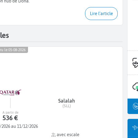
on hub de Doha.
Lire l'article
les
ru le 05-08-2026
Salalah
(SLL)
A partir de
536 €
/2026 au 11/12/2026
avec escale