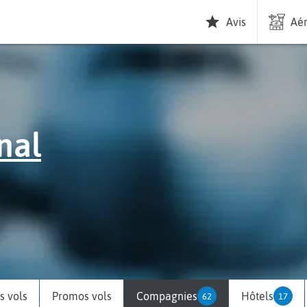
Avis
Aér
nal
 vols
Promos vols
Compagnies
Hôtels
62
17