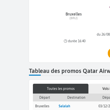
Bruxelles
(BRU)
du 26/08
durée 16:40
Tableau des promos Qatar Airw
Toutes les promos
Vols
Départ
Destination
Dépa
Bruxelles
Salalah
03/12/