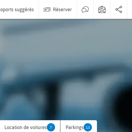
oports suggérés
Réserver
Location de voitures
Parkings
7
13