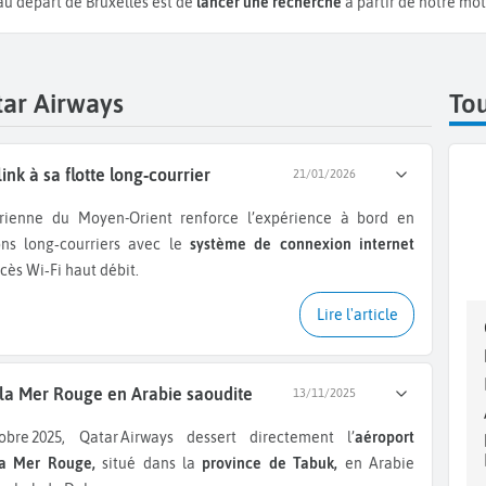
 au départ de Bruxelles est de
lancer une recherche
à partir de notre mot
tar Airways
Tou
ink à sa flotte long‑courrier
21/01/2026
ons long‑courriers avec le
système de connexion internet
cès Wi‑Fi haut débit.
Lire l'article
 la Mer Rouge en Arabie saoudite
13/11/2025
tobre 2025, Qatar Airways dessert directement l’
aéroport
la Mer Rouge,
situé dans la
province de Tabuk,
en Arabie