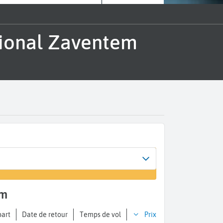
em
part
Date de retour
Temps de vol
Prix