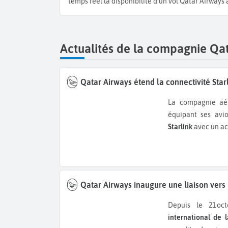
temps réel la disponibilité d'un vol Qatar Airways
Actualités de la compagnie Qa
Qatar Airways étend la connectivité Starl
La compagnie aérienne du Moyen-Orient renforce l’expérience à bord en
équipant ses avi
Starlink
avec un ac
Qatar Airways inaugure une liaison vers
Depuis le 21 oc
international de 