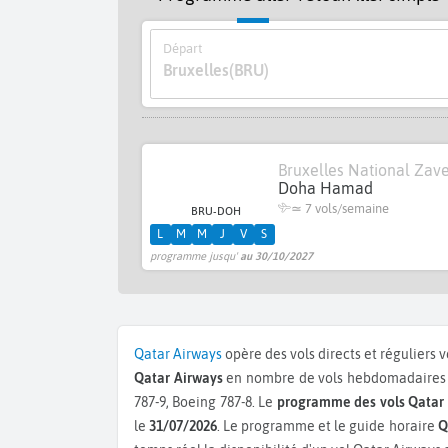
Départ
Bruxelles
(BRU)
Bruxelles National Za
Doha Hamad
≃
7 vols/semaine
BRU-DOH
L
M
M
J
V
S
programme jusqu'
au 30/10/2027
Qatar Airways
opère des vols directs et réguliers 
Qatar Airways
en nombre de vols hebdomadaires a
787-9, Boeing 787-8.
Le
programme des vols Qatar
le
31/07/2026
. Le programme et le guide horaire
Q