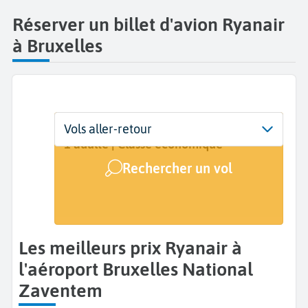
Réserver un billet d'avion Ryanair
à Bruxelles
Départ
Dates
Voyageurs | Classe
Vols aller-retour
Bruxelles National Zaventem (BRU)
Dates de votre voyage
1 adulte | Classe économique
Rechercher un vol
Arrivée
A...
Les meilleurs prix Ryanair à
l'aéroport Bruxelles National
Zaventem