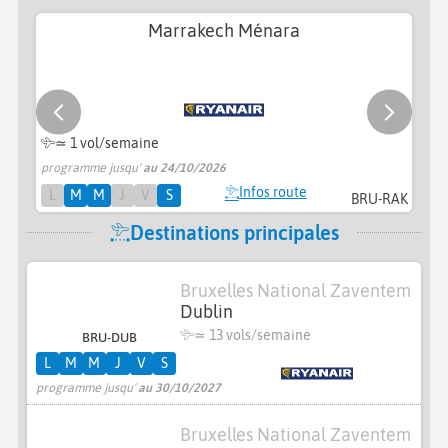
Marrakech Ménara
≃ 1 vol/semaine
programme jusqu'
au 24/10/2026
pr
Infos route
L
M
M
J
V
S
BRU-RAK
Destinations principales
Bruxelles National Zaventem
Dublin
≃
13 vols/semaine
BRU-DUB
L
M
M
J
V
S
programme jusqu'
au 30/10/2027
Bruxelles National Zaventem