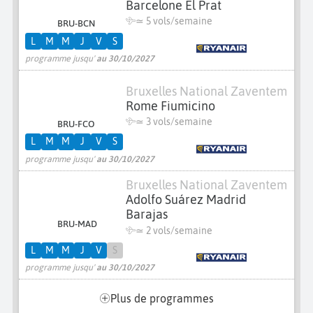
Barcelone El Prat
≃
5 vols/semaine
BRU-BCN
L
M
M
J
V
S
programme jusqu'
au 30/10/2027
Bruxelles National Zaventem
Rome Fiumicino
≃
3 vols/semaine
BRU-FCO
L
M
M
J
V
S
programme jusqu'
au 30/10/2027
Bruxelles National Zaventem
Adolfo Suárez Madrid
Barajas
BRU-MAD
≃
2 vols/semaine
L
M
M
J
V
S
programme jusqu'
au 30/10/2027
Plus de programmes