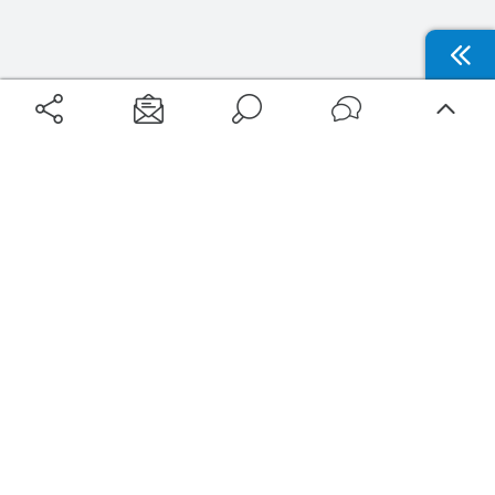
Aéroports
Voyages
Aéroports Voyages est la première plateforme de recherche de services liés au
voyage en avion. Nous vous proposons toutes les destinations, les
programmes de vols et les services disponibles pour votre aéroport : billets
d'avion, locations de voitures, hôtels... Laissez-vous inspirer et profitez d’une
expérience de voyage unique au meilleur prix !
Sur Aéroports Voyages