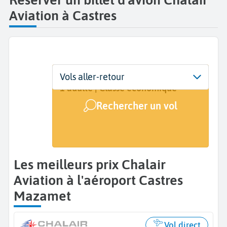
Aviation à Castres
Départ
Dates
Voyageurs | Classe
Vols aller-retour
Castres Mazamet (DCM)
Dates de votre voyage
1 adulte | Classe économique
Rechercher un vol
Arrivée
A...
Les meilleurs prix Chalair
Aviation à l'aéroport Castres
Mazamet
Vol direct