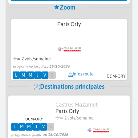
Zoom
Paris Orly
≃
2 vols/semaine
programme jusqu'
au 15/10/2026
Infos route
L
M
M
J
V
S
DCM-ORY
Destinations principales
Castres Mazamet
Paris Orly
≃
2 vols/semaine
DCM-ORY
L
M
M
J
V
S
programme jusqu'
au 15/10/2026