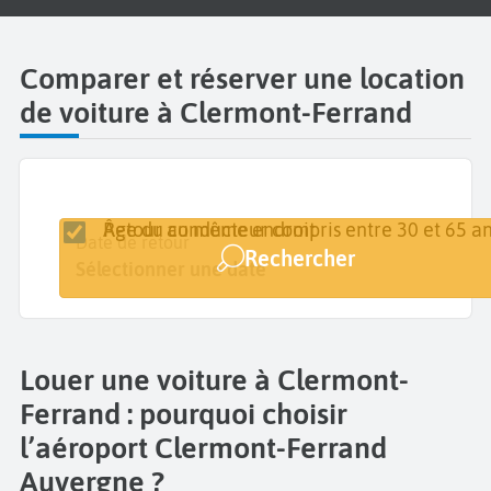
Comparer et réserver une location
de voiture à Clermont-Ferrand
Retour au même endroit
Âge du conducteur compris entre 30 et 65 an
Lieu de retrait
Date de retrait
Date de retour
Rechercher
Clermont-Ferrand Auvergne
Sélectionner une date
Sélectionner une date
Louer une voiture à Clermont-
Ferrand : pourquoi choisir
l’aéroport Clermont-Ferrand
Auvergne ?