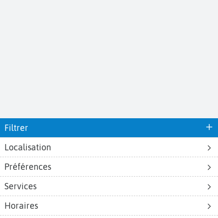
Filtrer
Localisation
Préférences
Aéroports
Voyages
Aéroports Voyages est la première plateforme de recherche de services liés au
Services
voyage en avion. Nous vous proposons toutes les destinations, les
programmes de vols et les services disponibles pour votre aéroport : billets
Horaires
d'avion, locations de voitures, hôtels... Laissez-vous inspirer et profitez d’une
expérience de voyage unique au meilleur prix !