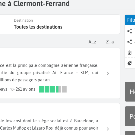
ne à Clermont-Ferrand
Filt
Destination
Toutes les destinations
a...z
z...a
rtie du groupe privatisé Air France – KLM, qui
illions de passagers par an.
pays
261 avions
H
P
 Carlos Muñoz et Lázaro Ros, déjà connus pour avoir