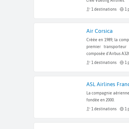
créé Vueling Airlines.
1 destinations
1 
Air Corsica
Créée en 1989, la compagnie aérienne Air Corsica est devenue en 2 ans le
premier transporteur
composée d'Airbus A320 
1 destinations
1 
ASL Airlines Fran
La compagnie aérienne ASL Airlines France, ancienne Europe Airpost, a été
fondée en 2000.
1 destinations
1 