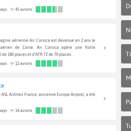
D
pays
41 avions
N
 aérien de Corse. Air Corsica opère une flotte
T
de 180 places et d'ATR 72 de 70 places.
pays
12 avions
M
ce
P
pays
14 avions
T