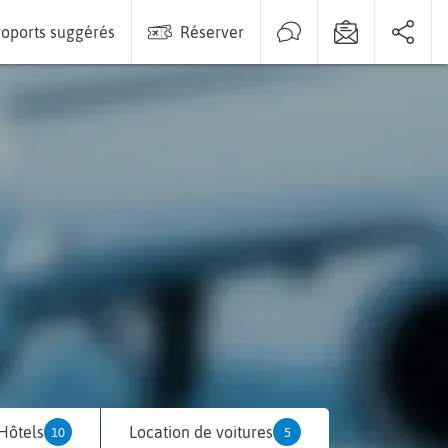
oports suggérés
Réserver
Hôtels
Location de voitures
10
5