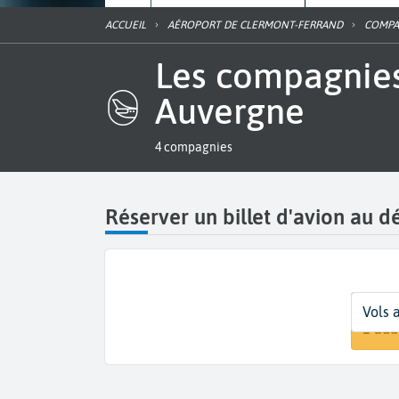
ACCUEIL
AÉROPORT DE CLERMONT-FERRAND
COMP
Les compagnies de l'aéroport de Clermont-Ferrand
Auvergne
4 compagnies
Réserver un billet d'avion au 
Départ
Dates
Voyageu
Vols a
Clerm
Dates
1 adu