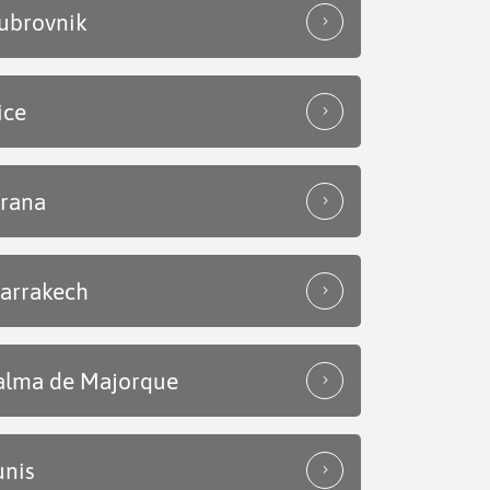
ubrovnik
ice
irana
arrakech
alma de Majorque
unis