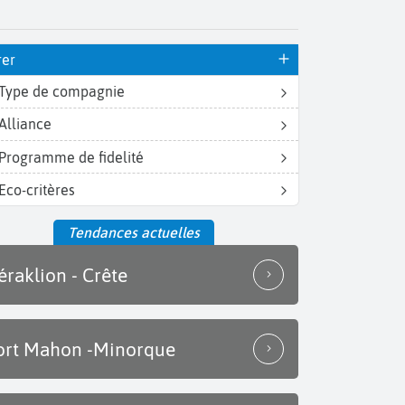
rer
Type de compagnie
Alliance
Programme de fidelité
Eco-critères
Tendances actuelles
éraklion - Crête
ort Mahon -Minorque