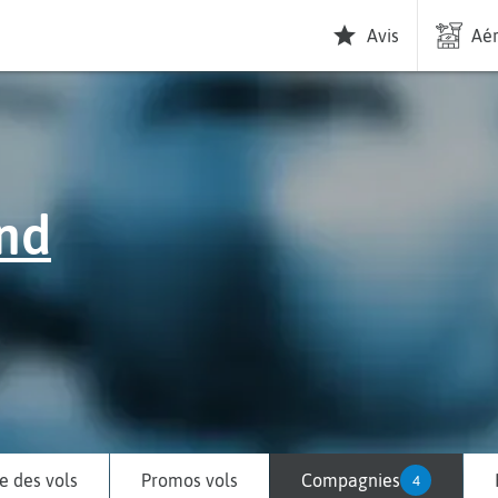
Avis
Aér
nd
 des vols
Promos vols
Compagnies
4