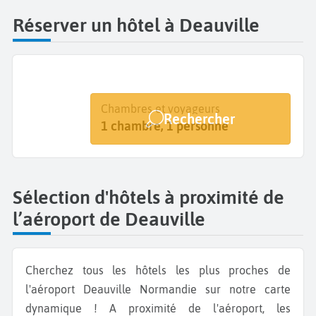
Réserver un hôtel à Deauville
Destination
Dates
Chambres et voyageurs
Rechercher
Deauville Normandie
Dates de votre séjour
1 chambre, 1 personne
Sélection d'hôtels à proximité de
l’aéroport de Deauville
Cherchez tous les hôtels les plus proches de
l'aéroport Deauville Normandie sur notre carte
dynamique ! A proximité de l'aéroport, les