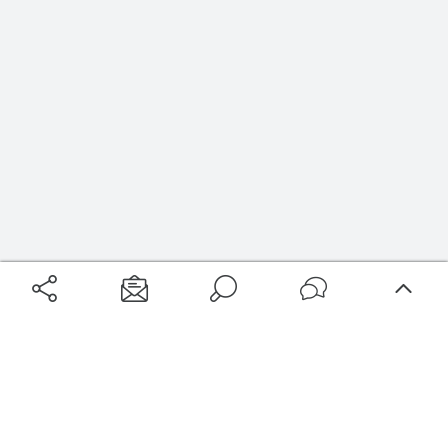
Filtrer
Localisation
Type d’hébergement
Aéroports
Voyages
Aéroports Voyages est la première plateforme de recherche de services liés au