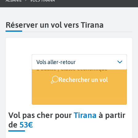
ALBANIE
VOLS TIRANA
Réserver un vol vers Tirana
Départ
Dates
Voyageurs | Classe
Vols aller-retour
De...
Dates de votre voyage
1 adulte | Classe économique
Rechercher un vol
Arrivée
Tirana (TIA)
Vol pas cher pour
Tirana
à partir
de
53€