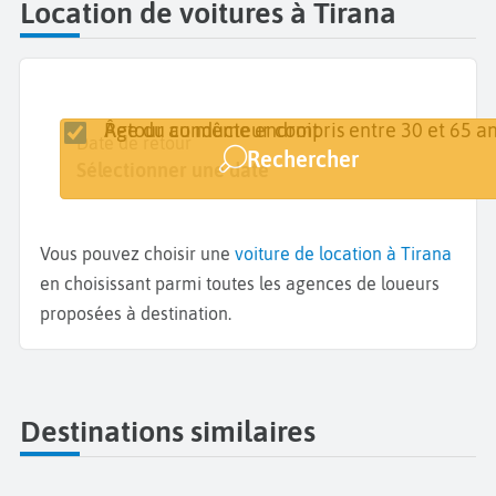
Location de voitures à Tirana
Retour au même endroit
Âge du conducteur compris entre 30 et 65 an
Lieu de retrait
Date de retrait
Date de retour
Rechercher
Tirana
Sélectionner une date
Sélectionner une date
Vous pouvez choisir une
voiture de location à Tirana
en choisissant parmi toutes les agences de loueurs
proposées à destination.
Destinations similaires