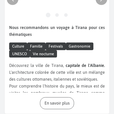
Nous recommandons un voyage à Tirana pour ces
thématiques
Culture
Famille
Festivals
Gastronomie
UNESCO
Vie nocturne
Découvrez la ville de Tirana,
capitale de l'Albanie.
L'architecture colorée de cette ville est un mélange
des cultures ottomanes, italiennes et soviétiques.
Pour comprendre l'histoire du pays, le mieux est de
visiter les nombreux musées de Tirana comme
les
musées Bunk’Art 1 et 2,
qui sont d’anciens
En savoir plus
bunkers transformés en musée. Rendez-vous sur la
place Skanderbeg,
qui servait aux grands