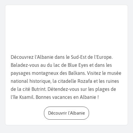
rassemblements militaires. Autour d’elle, vous
pourrez admirer l'architecture communiste de
l’
hôtel Tirana
International
, du
Palais de la Culture
et visiter le
Musée national d’Histoire
. La
Mosquée
Et'hem Bey
est un autre site emblématique de
Tirana. Située à proximité de la Place Skanderbeg,
elle est caractéristique de l'architecture ottomane.
Découvrez l'Albanie dans le Sud-Est de l'Europe.
Changez d'atmosphère en montant au sommet du
Baladez-vous au du lac de Blue Eyes et dans les
mont Dajti,
qui s’élève à 1 613 m d’altitude.
paysages montagneux des Balkans. Visitez le musée
En ce qui concerne la gastronomie albanaise,
national historique, la citadelle Rozafa et les ruines
dégustez un
Tave kosi Elbasani,
plat composé
de la cité Butrint. Détendez-vous sur les plages de
d'agneau et de yaourt au four. Pour les mets sucrés,
l'île Ksamil. Bonnes vacances en Albanie !
il y a le
sytlijash,
un riz au lait vanillé.
Découvrir l'Albanie