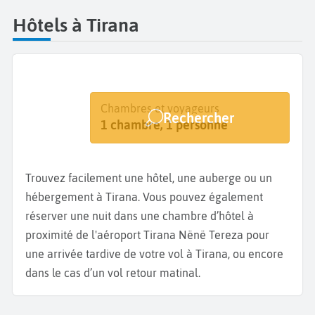
Hôtels à Tirana
Destination
Dates
Chambres et voyageurs
Rechercher
Tirana
Dates de votre séjour
1 chambre, 1 personne
Trouvez facilement une hôtel, une auberge ou un
hébergement à Tirana. Vous pouvez également
réserver une nuit dans une chambre d’hôtel à
proximité de l'aéroport Tirana Nënë Tereza pour
une arrivée tardive de votre vol à Tirana, ou encore
dans le cas d’un vol retour matinal.