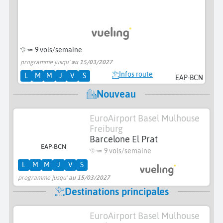
≃
9 vols/semaine
programme jusqu'
au 15/03/2027
Infos route
L
M
M
J
V
S
EAP-BCN
Nouveau
EuroAirport Basel Mulhouse
Freiburg
Barcelone El Prat
EAP-BCN
≃
9 vols/semaine
L
M
M
J
V
S
programme jusqu'
au 15/03/2027
Destinations principales
EuroAirport Basel Mulhouse