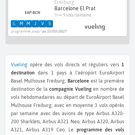
Freiburg
Barcelone El Prat
EAP-BCN
≃
9 vols/semaine
L
M
M
J
V
S
programme jusqu'
au 15/03/2027
Vueling
opère des vols directs et réguliers vers
1
destination
dans 1 pays à l'aéroport EuroAirport
Basel Mulhouse Freiburg.
Barcelone
est la première
destination de la
compagnie Vueling
en nombre de
vols hebdomadaires au départ de EuroAirport Basel
Mulhouse Freiburg, avec en moyenne 3 vols opérés
par semaine avec des avions de type Airbus A320-
200 Sharklets, Airbus A321 Neo, Airbus A320, Airbus
A321, Airbus A319 Ceo.
Le
programme des vols