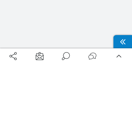
Aéroports
Voyages
Aéroports Voyages est la première plateforme de recherche de services liés au
voyage en avion. Nous vous proposons toutes les destinations, les
programmes de vols et les services disponibles pour votre aéroport : billets
d'avion, locations de voitures, hôtels... Laissez-vous inspirer et profitez d’une
expérience de voyage unique au meilleur prix !