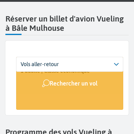
Réserver un billet d'avion Vueling
à Bâle Mulhouse
Départ
Dates
Voyageurs | Classe
Vols aller-retour
EuroAirport Basel Mulhouse Freiburg
Dates de votre voyage
1 adulte | Classe économique
(EAP)
Rechercher un vol
Arrivée
A...
Programme des vols Vueling à