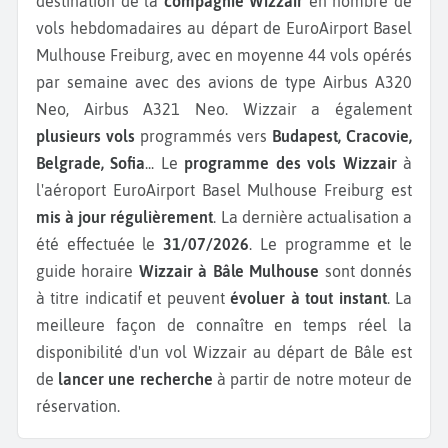
destination de la
compagnie Wizzair
en nombre de
vols hebdomadaires au départ de EuroAirport Basel
Mulhouse Freiburg, avec en moyenne 44 vols opérés
par semaine avec des avions de type Airbus A320
Neo, Airbus A321 Neo.
Wizzair a également
plusieurs vols
programmés vers
Budapest, Cracovie,
Belgrade, Sofia
...
Le
programme des vols Wizzair
à
l'aéroport EuroAirport Basel Mulhouse Freiburg est
mis à jour régulièrement
. La dernière actualisation a
été effectuée le
31/07/2026
. Le programme et le
guide horaire
Wizzair à Bâle Mulhouse
sont donnés
à titre indicatif et peuvent
évoluer à tout instant
. La
meilleure façon de connaître en temps réel la
disponibilité d'un vol Wizzair au départ de Bâle est
de
lancer une recherche
à partir de notre moteur de
réservation.