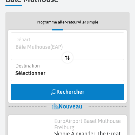
Programme aller-retour
Aller simple
Départ
Bâle Mulhouse
(EAP)
Destination
Sélectionner
Rechercher
Nouveau
EuroAirport Basel Mulhouse
Freiburg
Skopje Alexander The Great