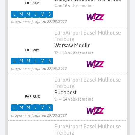
EAP-SKP
≃
16 vols/semaine
L
M
M
J
V
S
programme jusqu'
au 27/03/2027
EuroAirport Basel Mulhouse
Freiburg
Warsaw Modlin
EAP-WMI
≃
15 vols/semaine
L
M
M
J
V
S
programme jusqu'
au 27/03/2027
EuroAirport Basel Mulhouse
Freiburg
Budapest
EAP-BUD
≃
14 vols/semaine
L
M
M
J
V
S
programme jusqu'
au 29/03/2027
EuroAirport Basel Mulhouse
Freiburg