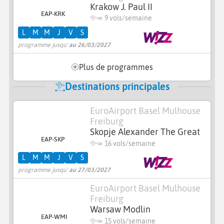
Krakow J. Paul II
EAP-KRK
≃
9 vols/semaine
L
M
M
J
V
S
programme jusqu'
au 26/03/2027
Plus de programmes
Destinations principales
EuroAirport Basel Mulhouse
Freiburg
Skopje Alexander The Great
EAP-SKP
≃
16 vols/semaine
L
M
M
J
V
S
programme jusqu'
au 27/03/2027
EuroAirport Basel Mulhouse
Freiburg
Warsaw Modlin
EAP-WMI
≃
15 vols/semaine