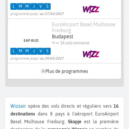
L
M
M
J
V
S
programme jusqu'
au 27/03/2027
EuroAirport Basel Mulhouse
Freiburg
Budapest
EAP-BUD
≃
14 vols/semaine
L
M
M
J
V
S
programme jusqu'
au 29/03/2027
Plus de programmes
Wizzair
opère des vols directs et réguliers vers
16
destinations
dans 8 pays à l'aéroport EuroAirport
Basel Mulhouse Freiburg.
Skopje
est la première