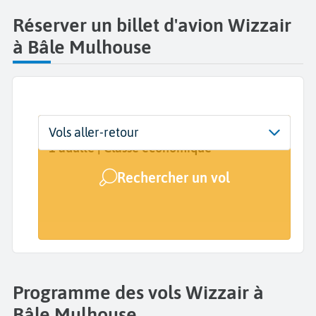
Réserver un billet d'avion Wizzair
à Bâle Mulhouse
Départ
Dates
Voyageurs | Classe
Vols aller-retour
EuroAirport Basel Mulhouse Freiburg
Dates de votre voyage
1 adulte | Classe économique
(EAP)
Rechercher un vol
Arrivée
A...
Programme des vols Wizzair à
Bâle Mulhouse