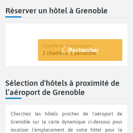
Réserver un hôtel à Grenoble
Destination
Dates
Chambres et voyageurs
Rechercher
Grenoble Alpes Isère
Dates de votre séjour
1 chambre, 1 personne
Sélection d'hôtels à proximité de
l’aéroport de Grenoble
Cherchez les hôtels proches de l'aéroport de
Grenoble sur la carte dynamique ci-dessous pour
localiser l’emplacement de votre hôtel pour la