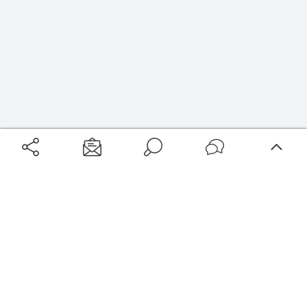
Filtrer
Localisation
Type d’hébergement
Aéroports
Voyages
Aéroports Voyages est la première plateforme de recherche de services liés au
Services et prestations
voyage en avion. Nous vous proposons toutes les destinations, les
programmes de vols et les services disponibles pour votre aéroport : billets
Horaires
d'avion, locations de voitures, hôtels... Laissez-vous inspirer et profitez d’une
expérience de voyage unique au meilleur prix !