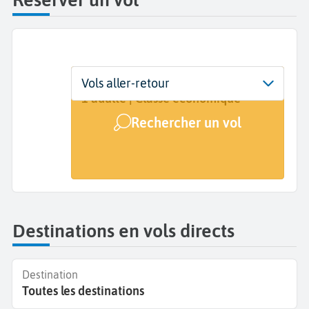
Départ
Dates
Voyageurs | Classe
Vols aller-retour
Lannion (LAI)
Dates de votre voyage
1 adulte | Classe économique
Rechercher un vol
Arrivée
A...
Destinations en vols directs
Destination
Toutes les destinations