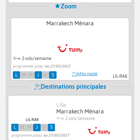
Zoom
Marrakech Ménara
≃
2 vols/semaine
programme jusqu'
au 27/03/2027
Infos route
L
M
M
J
V
S
LIL-RAK
Destinations principales
Lille
Marrakech Ménara
≃
2 vols/semaine
LIL-RAK
L
M
M
J
V
S
programme jusqu'
au 27/03/2027