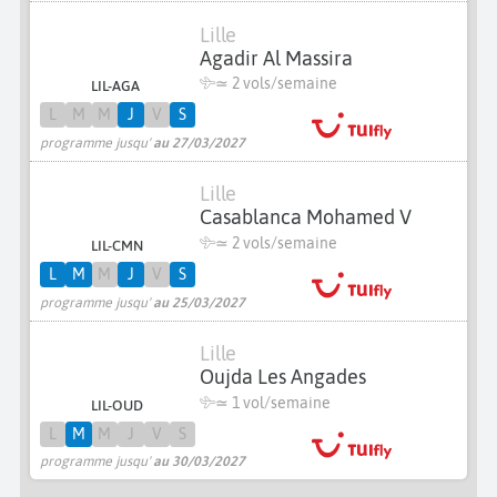
Lille
Agadir Al Massira
≃
2 vols/semaine
LIL-AGA
L
M
M
J
V
S
programme jusqu'
au 27/03/2027
Lille
Casablanca Mohamed V
≃
2 vols/semaine
LIL-CMN
L
M
M
J
V
S
programme jusqu'
au 25/03/2027
Lille
Oujda Les Angades
≃ 1 vol/semaine
LIL-OUD
L
M
M
J
V
S
programme jusqu'
au 30/03/2027