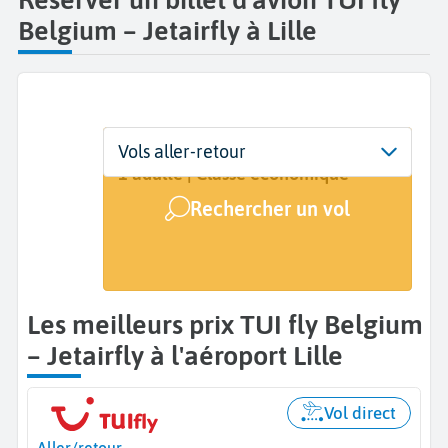
Belgium – Jetairfly à Lille
Départ
Dates
Voyageurs | Classe
Vols aller-retour
Lille (LIL)
Dates de votre voyage
1 adulte | Classe économique
Rechercher un vol
Arrivée
A...
Les meilleurs prix TUI fly Belgium
– Jetairfly à l'aéroport Lille
Vol direct