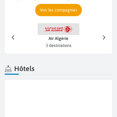
Voir les compagnies
Air Algérie
TUI 
3 destinations
Hôtels