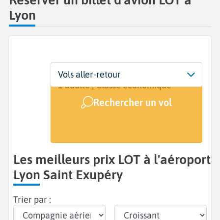
Lyon
Départ
Dates
Voyageurs | Classe
Vols aller-retour
Lyon Saint Exupéry (LYS)
Dates de votre voyage
1 adulte | Classe économique
Rechercher un vol
Arrivée
A...
Les meilleurs prix LOT à l'aéroport
Lyon Saint Exupéry
Trier par :