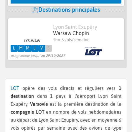
Destinations principales
Lyon Saint Exupéry
Warsaw Chopin
≃
5 vols/semaine
LYS-WAW
L
M
M
J
V
S
programme jusqu'
au 29/10/2027
LOT
opère des vols directs et réguliers vers
1
destination
dans 1 pays à l'aéroport Lyon Saint
Exupéry.
Varsovie
est la première destination de la
compagnie LOT
en nombre de vols hebdomadaires
au départ de Lyon Saint Exupéry, avec en moyenne 6
vols opérés par semaine avec des avions de type