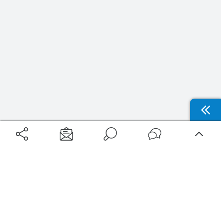
Aéroports
Voyages
Aéroports Voyages est la première plateforme de recherche de services liés au
voyage en avion. Nous vous proposons toutes les destinations, les