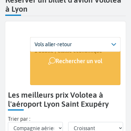
à Lyon
Départ
Dates
Voyageurs | Classe
Vols aller-retour
Lyon Saint Exupéry (LYS)
Dates de votre voyage
1 adulte | Classe économique
Rechercher un vol
Arrivée
A...
Les meilleurs prix Volotea à
l'aéroport Lyon Saint Exupéry
Trier par :