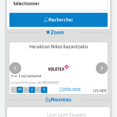
Sélectionner
Rechercher
Zoom
Heraklion Nikos Kazantzakis
≃ 1 vol/semaine
programme jusqu'
au 28/10/2027
pr
Infos route
L
M
M
J
V
S
LYS-HER
Nouveau
Lyon Saint Exupéry