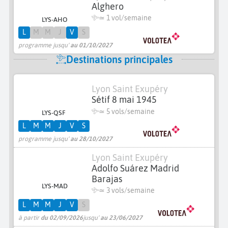
Alghero
≃ 1 vol/semaine
LYS-AHO
L
M
M
J
V
S
programme jusqu'
au 01/10/2027
Destinations principales
Lyon Saint Exupéry
Sétif 8 mai 1945
≃
5 vols/semaine
LYS-QSF
L
M
M
J
V
S
programme jusqu'
au 28/10/2027
Lyon Saint Exupéry
Adolfo Suárez Madrid
Barajas
LYS-MAD
≃
3 vols/semaine
L
M
M
J
V
S
à partir
du 02/09/2026
jusqu'
au 23/06/2027