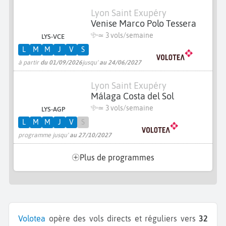
Lyon Saint Exupéry
Venise Marco Polo Tessera
≃
3 vols/semaine
LYS-VCE
L
M
M
J
V
S
à partir
du 01/09/2026
jusqu'
au 24/06/2027
Lyon Saint Exupéry
Málaga Costa del Sol
≃
3 vols/semaine
LYS-AGP
L
M
M
J
V
S
programme jusqu'
au 27/10/2027
Plus de programmes
Volotea
opère des vols directs et réguliers vers
32