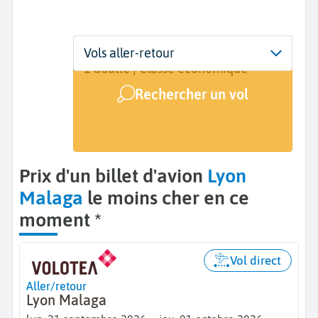
Départ
Dates
Voyageurs | Classe
Vols aller-retour
Lyon (LYS)
21 sept. - 1 oct.
1 adulte | Classe économique
Rechercher un vol
Arrivée
Malaga (AGP)
Prix d'un billet d'avion
Lyon
Malaga
le moins cher en ce
moment *
Vol direct
Aller/retour
Lyon Malaga