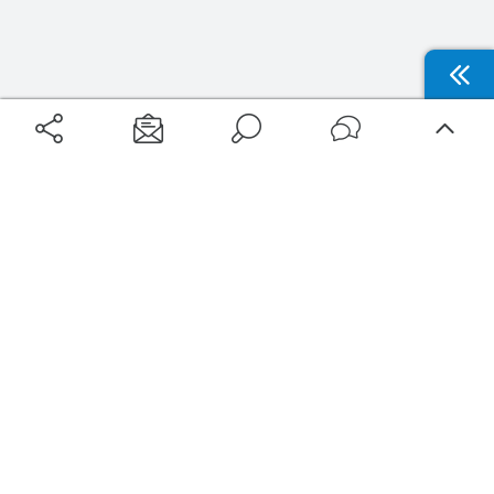
Aéroports
Voyages
Aéroports Voyages est la première plateforme de recherche de services liés au
voyage en avion. Nous vous proposons toutes les destinations, les
programmes de vols et les services disponibles pour votre aéroport : billets
d'avion, locations de voitures, hôtels... Laissez-vous inspirer et profitez d’une
expérience de voyage unique au meilleur prix !