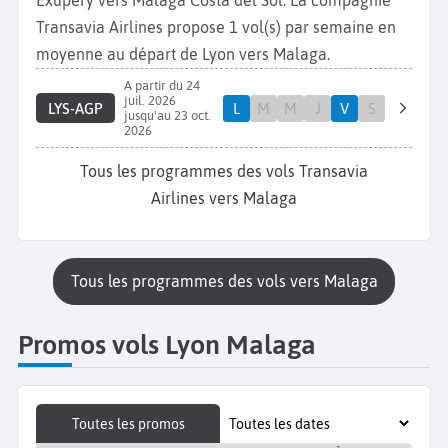
Exupéry vers Málaga Costa del Sol. La compagnie
Transavia Airlines propose 1 vol(s) par semaine en
moyenne au départ de Lyon vers Malaga.
A partir du 24
juil. 2026
LYS-AGP
L
M
M
J
V
S
jusqu'au 23 oct.
2026
Tous les programmes des vols Transavia
Airlines vers Malaga
Tous les programmes des vols vers Malaga
Promos vols Lyon Malaga
Toutes les promos