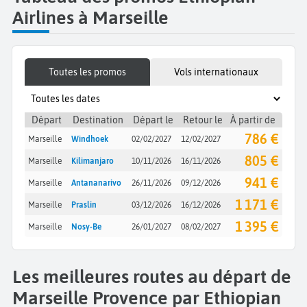
Airlines à Marseille
Toutes les promos
Vols internationaux
Départ
Destination
Départ le
Retour le
À partir de
786 €
Marseille
Windhoek
02/02/2027
12/02/2027
805 €
Marseille
Kilimanjaro
10/11/2026
16/11/2026
941 €
Marseille
Antananarivo
26/11/2026
09/12/2026
1 171 €
Marseille
Praslin
03/12/2026
16/12/2026
1 395 €
Marseille
Nosy-Be
26/01/2027
08/02/2027
Les meilleures routes au départ de
Marseille Provence par Ethiopian