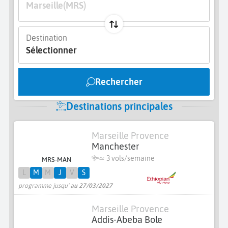
Marseille
(MRS)
Destination
Sélectionner
Rechercher
Destinations principales
Marseille Provence
Manchester
≃
3 vols/semaine
MRS-MAN
L
M
M
J
V
S
programme jusqu'
au 27/03/2027
Marseille Provence
Addis-Abeba Bole