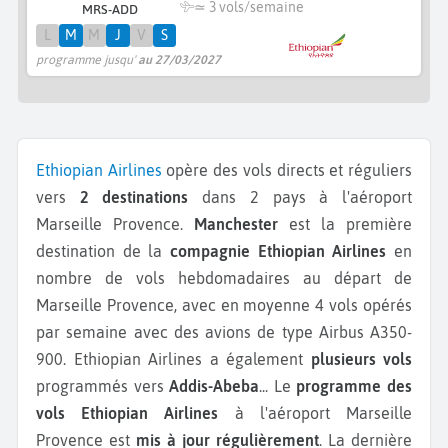
≃
3 vols/semaine
MRS-ADD
L
M
M
J
V
S
programme jusqu'
au 27/03/2027
Ethiopian Airlines
opère des vols directs et réguliers
vers
2 destinations
dans 2 pays à l'aéroport
Marseille Provence.
Manchester
est la première
destination de la
compagnie Ethiopian Airlines
en
nombre de vols hebdomadaires au départ de
Marseille Provence, avec en moyenne 4 vols opérés
par semaine avec des avions de type Airbus A350-
900.
Ethiopian Airlines a également
plusieurs vols
programmés vers
Addis-Abeba
...
Le
programme des
vols Ethiopian Airlines
à l'aéroport Marseille
Provence est
mis à jour régulièrement
. La dernière