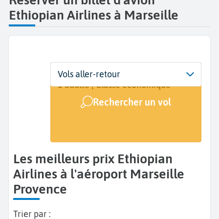
Ethiopian Airlines à Marseille
Départ
Dates
Voyageurs | Classe
Vols aller-retour
Marseille Provence (MRS)
Dates de votre voyage
1 adulte | Classe économique
Rechercher un vol
Arrivée
A...
Les meilleurs prix Ethiopian
Airlines à l'aéroport Marseille
Provence
Trier par :