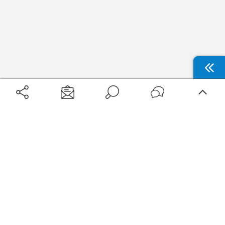
Aéroports
Voyages
Aéroports Voyages est la première plateforme de recherche de services liés au
voyage en avion. Nous vous proposons toutes les destinations, les
programmes de vols et les services disponibles pour votre aéroport : billets
d'avion, locations de voitures, hôtels... Laissez-vous inspirer et profitez d’une
expérience de voyage unique au meilleur prix !