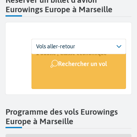
Eurowings Europe à Marseille
Départ
Dates
Voyageurs | Classe
Vols aller-retour
Marseille Provence (MRS)
Dates de votre voyage
1 adulte | Classe économique
Rechercher un vol
Arrivée
A...
Programme des vols Eurowings
Europe à Marseille