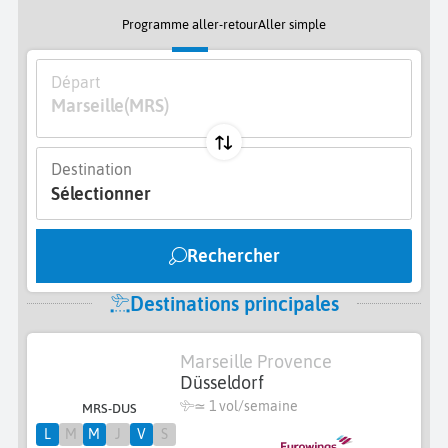
Programme aller-retour
Aller simple
Départ
Marseille
(MRS)
Destination
Sélectionner
Rechercher
Destinations principales
Marseille Provence
Düsseldorf
≃ 1 vol/semaine
MRS-DUS
L
M
M
J
V
S