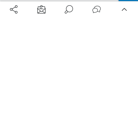
Aéroports
Voyages
Aéroports Voyages est la première plateforme de recherche de services liés au
voyage en avion. Nous vous proposons toutes les destinations, les
programmes de vols et les services disponibles pour votre aéroport : billets
d'avion, locations de voitures, hôtels... Laissez-vous inspirer et profitez d’une
expérience de voyage unique au meilleur prix !
Sur Aéroports Voyages
Aéroports-Voyages ©2026
tous droits réservés