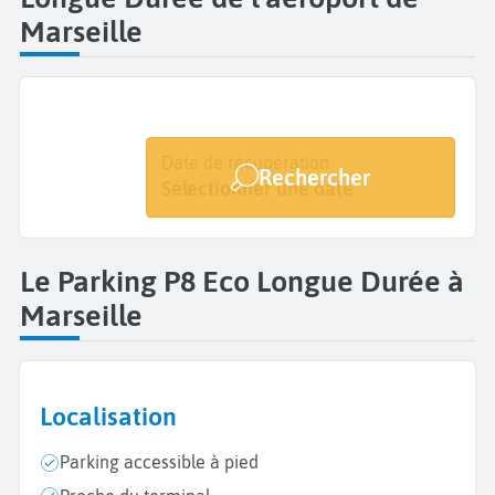
Marseille
Date de dépôt
Date de récupération
Rechercher
Sélectionner une date
Sélectionner une date
Le Parking P8 Eco Longue Durée à
Marseille
Localisation
Parking accessible à pied