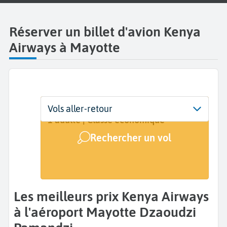
Réserver un billet d'avion Kenya
Airways à Mayotte
Départ
Dates
Voyageurs | Classe
Vols aller-retour
Mayotte Dzaoudzi Pamandzi (DZA)
Dates de votre voyage
1 adulte | Classe économique
Rechercher un vol
Arrivée
A...
Les meilleurs prix Kenya Airways
à l'aéroport Mayotte Dzaoudzi