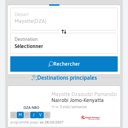
Départ
Mayotte
(DZA)
Destination
Sélectionner
Rechercher
Destinations principales
Mayotte Dzaoudzi Pamandzi
Nairobi Jomo-Kenyatta
≃
3 vols/semaine
DZA-NBO
L
M
M
J
V
S
programme jusqu'
au 28/10/2027