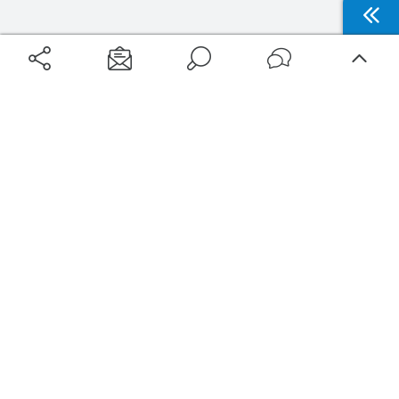
Aéroports
Voyages
Aéroports Voyages est la première plateforme de recherche de services liés au
voyage en avion. Nous vous proposons toutes les destinations, les
programmes de vols et les services disponibles pour votre aéroport : billets
d'avion, locations de voitures, hôtels... Laissez-vous inspirer et profitez d’une
expérience de voyage unique au meilleur prix !
Sur Aéroports Voyages