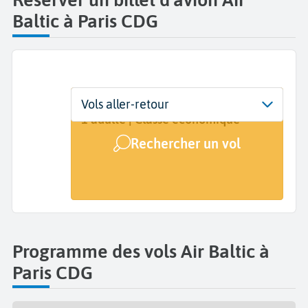
Baltic à Paris CDG
Départ
Dates
Voyageurs | Classe
Vols aller-retour
Paris Charles de Gaulle (CDG)
Dates de votre voyage
1 adulte | Classe économique
Rechercher un vol
Arrivée
A...
Programme des vols Air Baltic à
Paris CDG