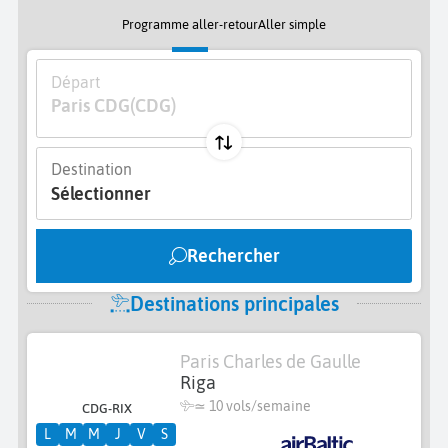
Programme aller-retour
Aller simple
Départ
Paris CDG
(CDG)
Destination
Sélectionner
Rechercher
Destinations principales
Paris Charles de Gaulle
Riga
≃
10 vols/semaine
CDG-RIX
L
M
M
J
V
S