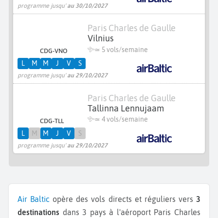
programme jusqu'
au 30/10/2027
Paris Charles de Gaulle
Vilnius
≃
5 vols/semaine
CDG-VNO
L
M
M
J
V
S
programme jusqu'
au 29/10/2027
Paris Charles de Gaulle
Tallinna Lennujaam
≃
4 vols/semaine
CDG-TLL
L
M
M
J
V
S
programme jusqu'
au 29/10/2027
Air Baltic
opère des vols directs et réguliers vers
3
destinations
dans 3 pays à l'aéroport Paris Charles