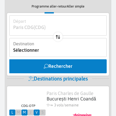
Programme aller-retour
Aller simple
Départ
Paris CDG
(CDG)
Destination
Sélectionner
Rechercher
Destinations principales
Paris Charles de Gaulle
București Henri Coandă
≃
3 vols/semaine
CDG-OTP
L
M
M
J
V
S