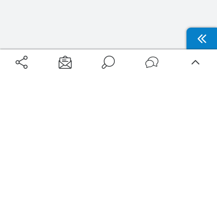
Aéroports
Voyages
Aéroports Voyages est la première plateforme de recherche de services liés au
voyage en avion. Nous vous proposons toutes les destinations, les
programmes de vols et les services disponibles pour votre aéroport : billets
d'avion, locations de voitures, hôtels... Laissez-vous inspirer et profitez d’une
expérience de voyage unique au meilleur prix !