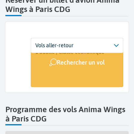
Wings à Paris CDG
Départ
Dates
Voyageurs | Classe
Vols aller-retour
Paris Charles de Gaulle (CDG)
Dates de votre voyage
1 adulte | Classe économique
Rechercher un vol
Arrivée
A...
Programme des vols Anima Wings
à Paris CDG