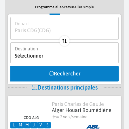
Programme aller-retour
Aller simple
Départ
Paris CDG
(CDG)
Destination
Sélectionner
Rechercher
Destinations principales
Paris Charles de Gaulle
Alger Houari Boumédiène
≃
2 vols/semaine
CDG-ALG
L
M
M
J
V
S