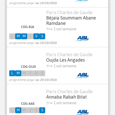
programme jusqu'
au 24/10/2026
Paris Charles de Gaulle
Béjaïa Soummam Abane
Ramdane
CDG-BJA
≃ 1 vol/semaine
L
M
M
J
V
S
programme jusqu'
au 24/10/2026
Paris Charles de Gaulle
Oujda Les Angades
≃ 1 vol/semaine
CDG-OUD
L
M
M
J
V
S
programme jusqu'
au 20/10/2026
Paris Charles de Gaulle
Annaba Rabah Bitat
≃ 1 vol/semaine
CDG-AAE
L
M
M
J
V
S