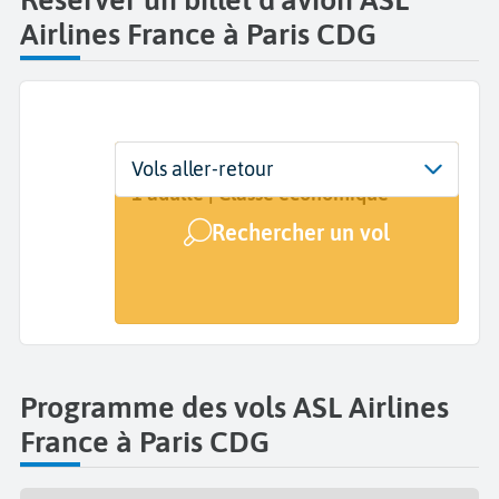
Airlines France à Paris CDG
Départ
Dates
Voyageurs | Classe
Vols aller-retour
Paris Charles de Gaulle (CDG)
Dates de votre voyage
1 adulte | Classe économique
Rechercher un vol
Arrivée
A...
Programme des vols ASL Airlines
France à Paris CDG