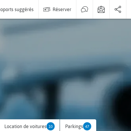
oports suggérés
Réserver
Location de voitures
Parkings
10
47