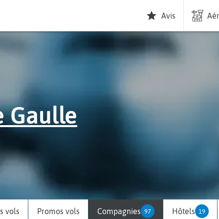
Avis
Aér
e Gaulle
 vols
Promos vols
Compagnies
Hôtels
97
19