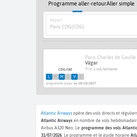
Programme aller-retour
Aller simple
Départ
Paris CDG
(CDG)
Paris Charles de Gaulle
Vágar
≃ 1 vol/semaine
CDG-FAE
L
M
M
J
V
S
programme jusqu'
au 18/10/2027
Atlantic Airways
opère des vols directs et régulier
Atlantic Airways
en nombre de vols hebdomadaires
Airbus A320 Neo.
Le
programme des vols Atlanti
31/07/2026
. Le programme et le guide horaire
Atl