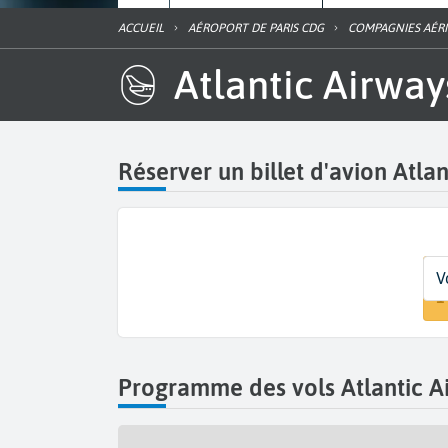
ACCUEIL
AÉROPORT DE PARIS CDG
COMPAGNIES AÉR
Atlantic Airwa
Réserver un billet d'avion Atla
D
D
Vo
V
P
D
1
Programme des vols Atlantic A