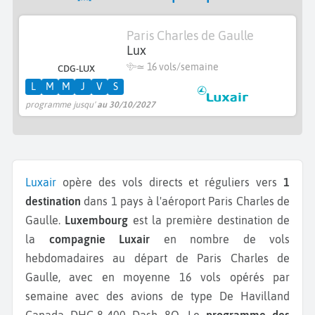
Paris Charles de Gaulle
Lux
≃
16 vols/semaine
CDG-LUX
L
M
M
J
V
S
programme jusqu'
au 30/10/2027
Luxair
opère des vols directs et réguliers vers
1
destination
dans 1 pays à l'aéroport Paris Charles de
Gaulle.
Luxembourg
est la première destination de
la
compagnie Luxair
en nombre de vols
hebdomadaires au départ de Paris Charles de
Gaulle, avec en moyenne 16 vols opérés par
semaine avec des avions de type De Havilland
Canada DHC-8-400 Dash 8Q.
Le
programme des