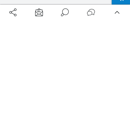
Aéroports
Voyages
Aéroports Voyages est la première plateforme de recherche de services liés au
voyage en avion. Nous vous proposons toutes les destinations, les
programmes de vols et les services disponibles pour votre aéroport : billets
d'avion, locations de voitures, hôtels... Laissez-vous inspirer et profitez d’une
expérience de voyage unique au meilleur prix !
Sur Aéroports Voyages
Aéroports-Voyages ©2026
tous droits réservés