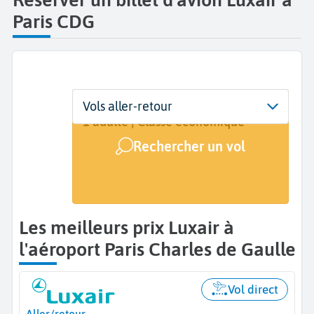
Paris CDG
Départ
Dates
Voyageurs | Classe
Vols aller-retour
Paris Charles de Gaulle (CDG)
Dates de votre voyage
1 adulte | Classe économique
Rechercher un vol
Arrivée
A...
Les meilleurs prix Luxair à
l'aéroport Paris Charles de Gaulle
Vol direct