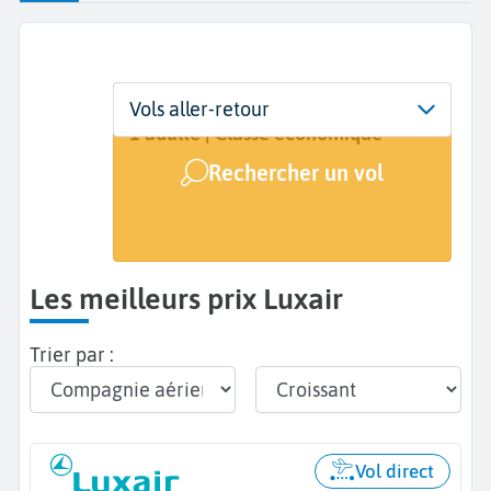
Départ
Dates
Voyageurs | Classe
Vols aller-retour
De...
Dates de votre voyage
1 adulte | Classe économique
Rechercher un vol
Arrivée
A...
Les meilleurs prix Luxair
Trier par :
Vol direct