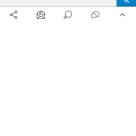
Aéroports
Voyages
Aéroports Voyages est la première plateforme de recherche de services liés au
voyage en avion. Nous vous proposons toutes les destinations, les
programmes de vols et les services disponibles pour votre aéroport : billets
d'avion, locations de voitures, hôtels... Laissez-vous inspirer et profitez d’une
expérience de voyage unique au meilleur prix !
Sur Aéroports Voyages
Aéroports-Voyages ©2026
tous droits réservés