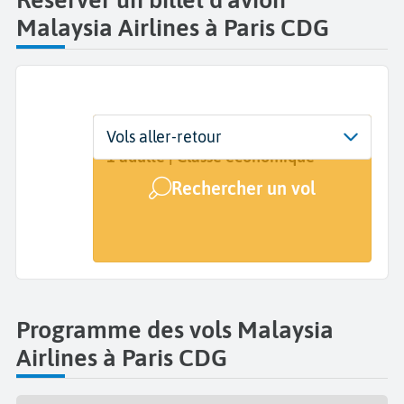
Malaysia Airlines à Paris CDG
Départ
Dates
Voyageurs | Classe
Vols aller-retour
Paris Charles de Gaulle (CDG)
Dates de votre voyage
1 adulte | Classe économique
Rechercher un vol
Arrivée
A...
Programme des vols Malaysia
Airlines à Paris CDG