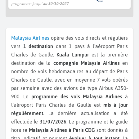
programme jusqu'
au 30/10/2027
Malaysia Airlines
opère des vols directs et réguliers
vers
1 destination
dans 1 pays à l'aéroport Paris
Charles de Gaulle.
Kuala Lumpur
est la première
destination de la
compagnie Malaysia Airlines
en
nombre de vols hebdomadaires au départ de Paris
Charles de Gaulle, avec en moyenne 7 vols opérés
par semaine avec des avions de type Airbus A350-
900.
Le
programme des vols Malaysia Airlines
à
l'aéroport Paris Charles de Gaulle est
mis à jour
régulièrement
. La dernière actualisation a été
effectuée le
31/07/2026
. Le programme et le guide
horaire
Malaysia Airlines à Paris CDG
sont donnés à
titre indicatif et peuvent
évoluer à tout instant
. La