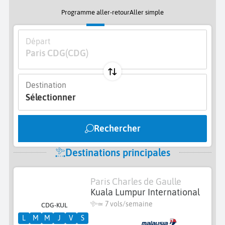
Programme aller-retour
Aller simple
Départ
Paris CDG
(CDG)
Destination
Sélectionner
Rechercher
Destinations principales
Paris Charles de Gaulle
Kuala Lumpur International
≃
7 vols/semaine
CDG-KUL
L
M
M
J
V
S