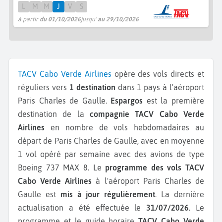
L
M
M
J
V
S
à partir
du 01/10/2026
jusqu'
au 29/10/2026
TACV Cabo Verde Airlines
opère des vols directs et
réguliers vers
1 destination
dans 1 pays à l'aéroport
Paris Charles de Gaulle.
Espargos
est la première
destination de la
compagnie TACV Cabo Verde
Airlines
en nombre de vols hebdomadaires au
départ de Paris Charles de Gaulle, avec en moyenne
1 vol opéré par semaine avec des avions de type
Boeing 737 MAX 8.
Le
programme des vols TACV
Cabo Verde Airlines
à l'aéroport Paris Charles de
Gaulle est
mis à jour régulièrement
. La dernière
actualisation a été effectuée le
31/07/2026
. Le
programme et le guide horaire
TACV Cabo Verde