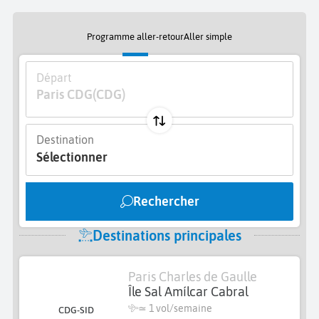
Programme aller-retour
Aller simple
Départ
Paris CDG
(CDG)
Destination
Sélectionner
Rechercher
Destinations principales
Paris Charles de Gaulle
Île Sal Amílcar Cabral
≃ 1 vol/semaine
CDG-SID