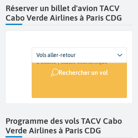
Réserver un billet d'avion TACV
Cabo Verde Airlines à Paris CDG
Départ
Dates
Voyageurs | Classe
Vols aller-retour
Paris Charles de Gaulle (CDG)
Dates de votre voyage
1 adulte | Classe économique
Rechercher un vol
Arrivée
A...
Programme des vols TACV Cabo
Verde Airlines à Paris CDG