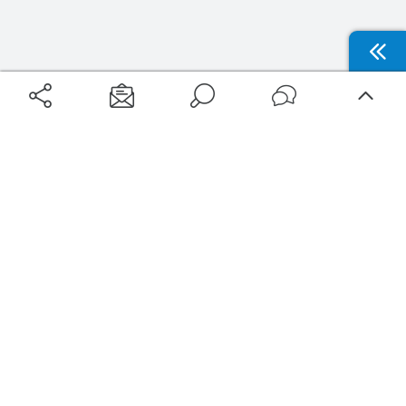
Aéroports
Voyages
Aéroports Voyages est la première plateforme de recherche de services liés au
voyage en avion. Nous vous proposons toutes les destinations, les
programmes de vols et les services disponibles pour votre aéroport : billets
d'avion, locations de voitures, hôtels... Laissez-vous inspirer et profitez d’une
expérience de voyage unique au meilleur prix !
Sur Aéroports Voyages