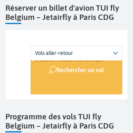
Réserver un billet d'avion TUI fly
Belgium – Jetairfly à Paris CDG
Départ
Dates
Voyageurs | Classe
Vols aller-retour
Paris Charles de Gaulle (CDG)
Dates de votre voyage
1 adulte | Classe économique
Rechercher un vol
Arrivée
A...
Programme des vols TUI fly
Belgium – Jetairfly à Paris CDG