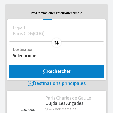
Programme aller-retour
Aller simple
Départ
Paris CDG
(CDG)
Destination
Sélectionner
Rechercher
Destinations principales
Paris Charles de Gaulle
Oujda Les Angades
≃
2 vols/semaine
CDG-OUD