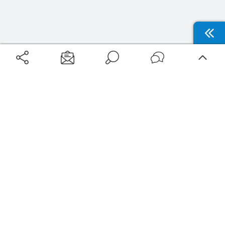
Aéroports
Voyages
Aéroports Voyages est la première plateforme de recherche de services liés au
voyage en avion. Nous vous proposons toutes les destinations, les
programmes de vols et les services disponibles pour votre aéroport : billets
d'avion, locations de voitures, hôtels... Laissez-vous inspirer et profitez d’une
expérience de voyage unique au meilleur prix !