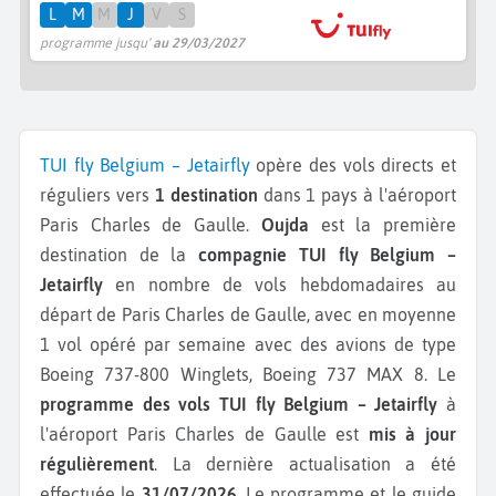
L
M
M
J
V
S
programme jusqu'
au 29/03/2027
TUI fly Belgium – Jetairfly
opère des vols directs et
réguliers vers
1 destination
dans 1 pays à l'aéroport
Paris Charles de Gaulle.
Oujda
est la première
destination de la
compagnie TUI fly Belgium –
Jetairfly
en nombre de vols hebdomadaires au
départ de Paris Charles de Gaulle, avec en moyenne
1 vol opéré par semaine avec des avions de type
Boeing 737-800 Winglets, Boeing 737 MAX 8.
Le
programme des vols TUI fly Belgium – Jetairfly
à
l'aéroport Paris Charles de Gaulle est
mis à jour
régulièrement
. La dernière actualisation a été
effectuée le
31/07/2026
. Le programme et le guide