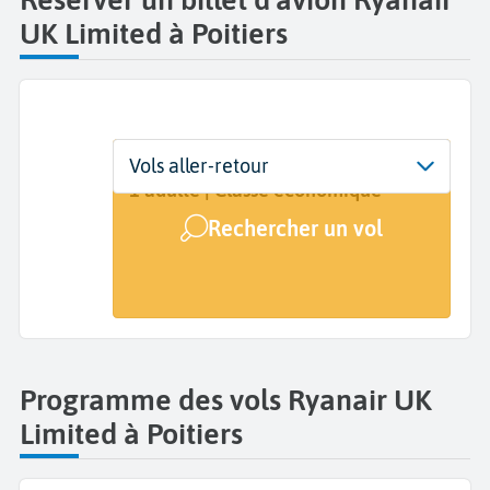
UK Limited à Poitiers
Départ
Dates
Voyageurs | Classe
Vols aller-retour
Poitiers Biard (PIS)
Dates de votre voyage
1 adulte | Classe économique
Rechercher un vol
Arrivée
A...
Programme des vols Ryanair UK
Limited à Poitiers