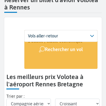
à Rennes
Départ
Dates
Voyageurs | Classe
Vols aller-retour
Rennes Bretagne (RNS)
Dates de votre voyage
1 adulte | Classe économique
Rechercher un vol
Arrivée
A...
Les meilleurs prix Volotea à
l'aéroport Rennes Bretagne
Trier par :