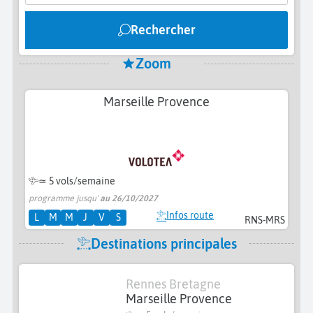
Rechercher
Zoom
Marseille Provence
≃
5 vols/semaine
programme jusqu'
au 26/10/2027
Infos route
L
M
M
J
V
S
RNS-MRS
Destinations principales
Rennes Bretagne
Marseille Provence