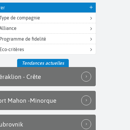
rer
Type de compagnie
Alliance
Programme de fidelité
Eco-critères
Tendances actuelles
éraklion - Crête
ort Mahon -Minorque
ubrovnik