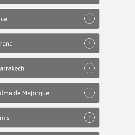
ice
irana
arrakech
alma de Majorque
unis