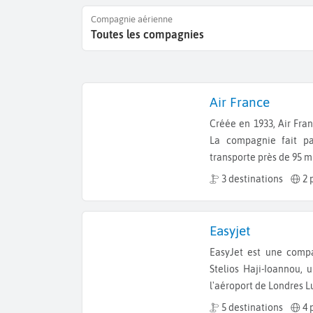
Compagnie aérienne
Toutes les compagnies
Air France
Créée en 1933, Air France est la principale compagnie aérienne française.
La compagnie fait pa
transporte près de 95 m
3 destinations
2 
Easyjet
EasyJet est une compagnie britannique low-cost. Créée en 1995 par Sir
Stelios Haji-Ioannou, 
l'aéroport de Londres L
5 destinations
4 