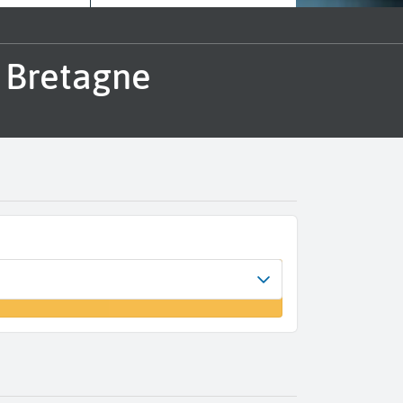
s Bretagne
vée
 vol