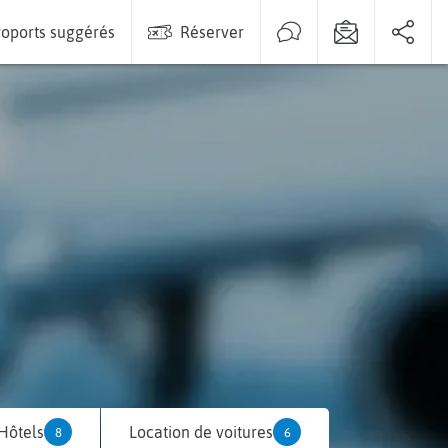
oports suggérés
Réserver
Hôtels
Location de voitures
8
6