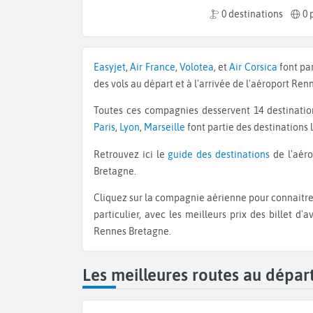
0 destinations
0 
Easyjet
,
Air France
,
Volotea
, et
Air Corsica
font pa
des vols au départ et à l'arrivée de l'aéroport Ren
Toutes ces compagnies desservent 14 destinati
Paris
,
Lyon
,
Marseille
font partie des destinations 
Retrouvez ici le
guide des destinations
de l'aéro
Bretagne.
Cliquez sur la compagnie aérienne pour connaitre le détail de ses destinations et de son programme de vols en
particulier, avec les meilleurs prix des billet 
Rennes Bretagne.
Les meilleures routes au dépa