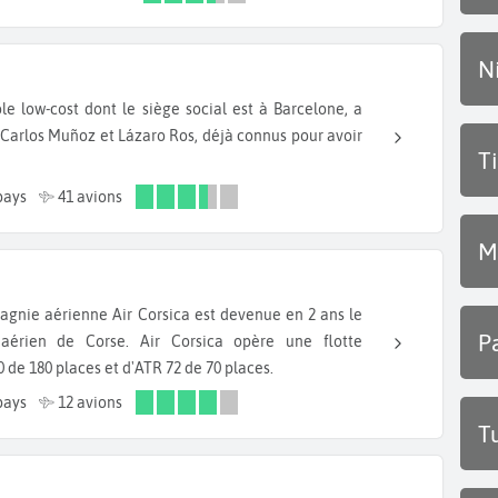
N
 Carlos Muñoz et Lázaro Ros, déjà connus pour avoir
T
pays
41 avions
M
P
 aérien de Corse. Air Corsica opère une flotte
de 180 places et d'ATR 72 de 70 places.
pays
12 avions
T