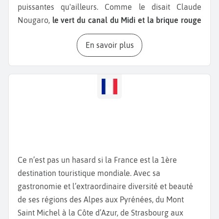
puissantes qu'ailleurs. Comme le disait Claude
Nougaro,
le vert du canal du Midi et la brique rouge
des Minimes
, c'est le cœur de cette ville si vivante.
En savoir plus
Pendant votre
séjour à Toulouse
, vous pouvez vous
promener à pied ou à vélo sur les bords de Garonne
aménagés ou sur le
Canal du Midi
tout
proche.
Toulouse
saura vous apporter une bouffée
d'air frais avec son accent du sud-ouest, ses
festivités rugbystiques et sa cuisine locale avec son
légendaire cassoulet.
Toulouse
convient à tout le
monde, ceux qui aiment sortir avec ses nombreux
bars et pubs, à ceux qui aiment l'histoire et les
Ce n’est pas un hasard si la France est la 1ère
musées et aux sportifs. Toulouse possède un
destination touristique mondiale. Avec sa
patrimoine culturel et historique large et bien
gastronomie et l’extraordinaire diversité et beauté
conservé qui se situe principalement dans les
de ses régions des Alpes aux Pyrénées, du Mont
quartiers
Saint Sernin
et
Saint Cyprien
: la
Basilique
Saint Michel à la Côte d’Azur, de Strasbourg aux
Saint-Sernin
, imposante basilique romane datant du