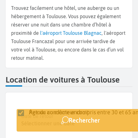
Trouvez facilement une hôtel, une auberge ou un
hébergement à Toulouse. Vous pouvez également
réserver une nuit dans une chambre d’hôtel à
proximité de
l'aéroport Toulouse Blagnac
, l'aéroport
Toulouse Francazal pour une arrivée tardive de
votre vol à Toulouse, ou encore dans le cas d’un vol
retour matinal.
Location de voitures à Toulouse
Retour au même endroit
Âge du conducteur compris entre 30 et 65 an
Lieu de retrait
Date de retrait
Date de retour
Rechercher
Toulouse
Sélectionner une date
Sélectionner une date