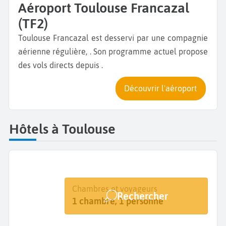
Aéroport Toulouse Francazal
(TF2)
Toulouse Francazal est desservi par une compagnie
aérienne régulière, . Son programme actuel propose
des vols directs depuis .
Découvrir l'aéroport
Hôtels à Toulouse
Destination
Dates
Chambres et voyageurs
Rechercher
Toulouse
Dates de votre séjour
1 chambre, 1 personne