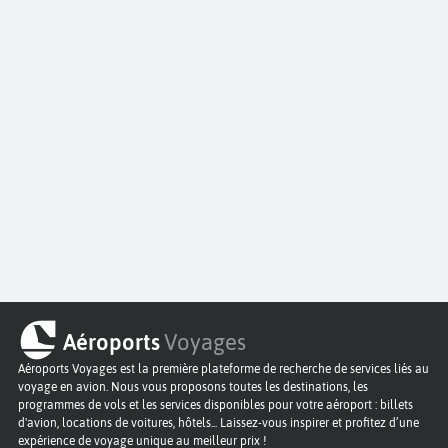
Aéroports
Voyages
Aéroports Voyages est la première plateforme de recherche de services liés au
voyage en avion. Nous vous proposons toutes les destinations, les
programmes de vols et les services disponibles pour votre aéroport : billets
d'avion, locations de voitures, hôtels... Laissez-vous inspirer et profitez d’une
expérience de voyage unique au meilleur prix !