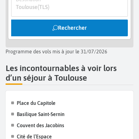
pour l’avenir. Pour une balade insolite, embarquez à
Toulouse
(TLS)
bord d’une péniche pour une croisière sur le Canal
du Midi, classé au patrimoine mondial de l’UNESCO.
Rechercher
Il est certain que vous ne vous ennuierez pas
pendant votre temps libre dans la ville rose.
Programme des vols mis à jour le 31/07/2026
Les incontournables à voir lors
d’un séjour à Toulouse
Place du Capitole
Basilique Saint-Sernin
Couvent des Jacobins
Cité de l’Espace