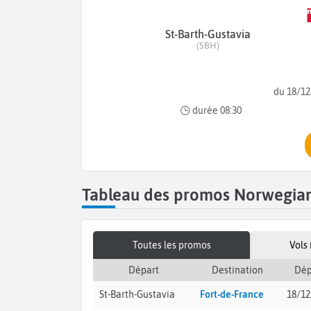
St-Barth-Gustavia
(SBH)
du 18/12
durée 08:30
Tableau des promos Norwegian 
Toutes les promos
Vols
Départ
Destination
Dép
St-Barth-Gustavia
Fort-de-France
18/12