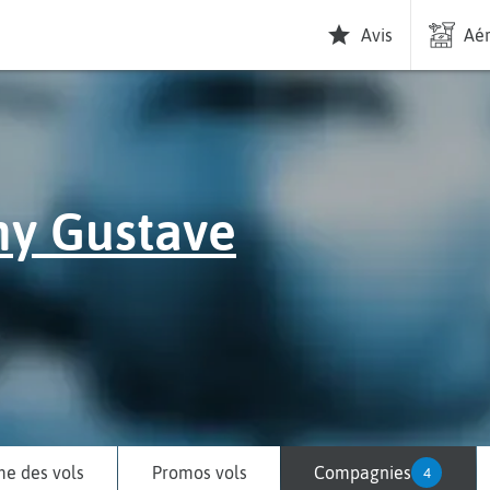
Avis
Aér
my Gustave
e des vols
Promos vols
Compagnies
4