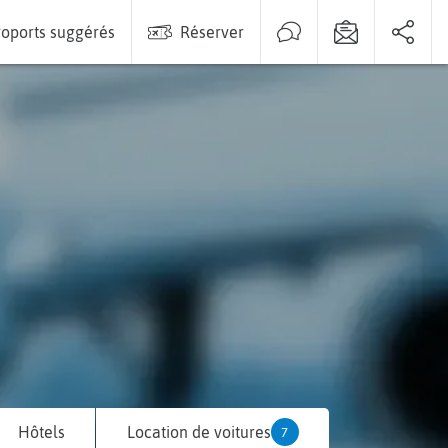
oports suggérés
Réserver
Hôtels
Location de voitures
7