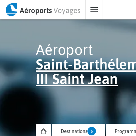
Aéroports
Voyages
Aéroport
Saint-Barthéle
III Saint Jean
Destinations
Programm
6