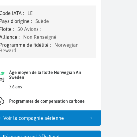
Code IATA :
LE
Pays d’origine :
Suède
Flotte :
50 Avions :
Alliance :
Non Renseigné
Programme de fidélité :
Norwegian
Reward
Âge moyen de la flotte Norwegian Air
Sweden
7.6 ans
Programmes de compensation carbone
Voir la compagnie aérienne
Réserver un vol à Île Saint