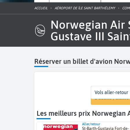
ACCUEIL
AÉROPORT DE ÎLE SAINT BARTHÉLEMY
COM
Norwegian Air Sweden à l'aéroport Saint-Barthélemy
Gustave III Sai
Réserver un billet d'avion Nor
Départ
Dates
Voyageurs | Classe
Vols aller-retour
Saint-Barthélemy 
Dates de votre v
1 adulte | Class
Les meilleurs prix Norwegian 
Aller/retour
St-Barth-Gustavia Fort-de-