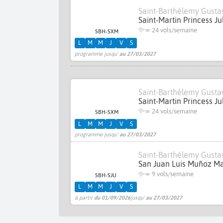
Saint-Barthélemy Gustav
Saint-Martin Princess Ju
≃
24 vols/semaine
SBH-SXM
L
M
M
J
V
S
programme jusqu'
au 27/03/2027
Saint-Barthélemy Gustav
Saint-Martin Princess Ju
≃
24 vols/semaine
SBH-SXM
L
M
M
J
V
S
programme jusqu'
au 27/03/2027
Saint-Barthélemy Gustav
San Juan Luis Muñoz Ma
≃
9 vols/semaine
SBH-SJU
L
M
M
J
V
S
à partir
du 01/09/2026
jusqu'
au 27/03/2027