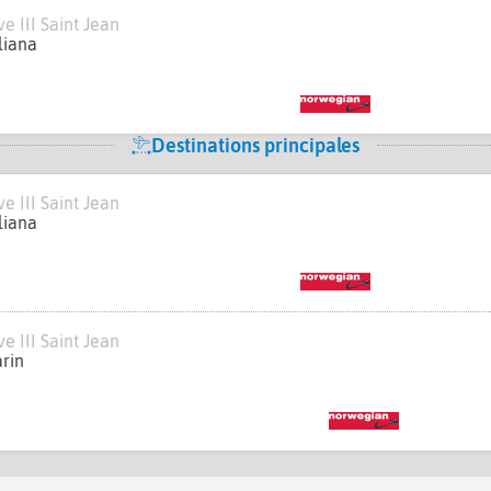
e III Saint Jean
liana
Destinations principales
e III Saint Jean
liana
e III Saint Jean
rin