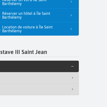
Barthélemy
Réserver un hôtel à Île Saint
Barthélemy
Location de voiture à Île Saint
Barthélemy
tave III Saint Jean