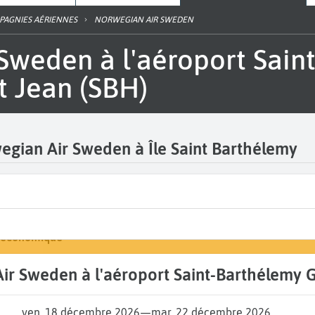
PAGNIES AÉRIENNES
NORWEGIAN AIR SWEDEN
nt Jean (SBH)
wegian Air Sweden à Île Saint Barthélemy
Arrivée
Rechercher un vol
Gustave III Saint Jean (SBH)
oyage
e économique
A...
Air Sweden à l'aéroport Saint-Barthélemy G
ven. 18 décembre 2026
—
mar. 22 décembre 2026