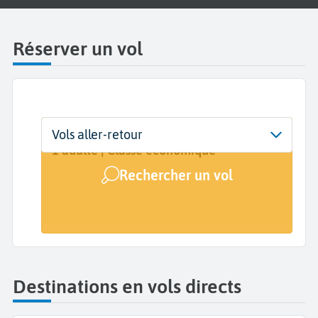
Réserver un vol
Départ
Dates
Voyageurs | Classe
Vols aller-retour
St Pierre Pierrefonds de la Réunion (ZSE)
Dates de votre voyage
1 adulte | Classe économique
Rechercher un vol
Arrivée
A...
Destinations en vols directs