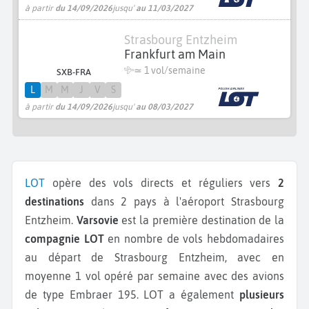
à partir
du 14/09/2026
jusqu'
au 11/03/2027
Strasbourg Entzheim
Frankfurt am Main
≃ 1 vol/semaine
SXB-FRA
L
M
M
J
V
S
à partir
du 14/09/2026
jusqu'
au 08/03/2027
LOT
opère des vols directs et réguliers vers
2
destinations
dans 2 pays à l'aéroport Strasbourg
Entzheim.
Varsovie
est la première destination de la
compagnie LOT
en nombre de vols hebdomadaires
au départ de Strasbourg Entzheim, avec en
moyenne 1 vol opéré par semaine avec des avions
de type Embraer 195.
LOT a également
plusieurs