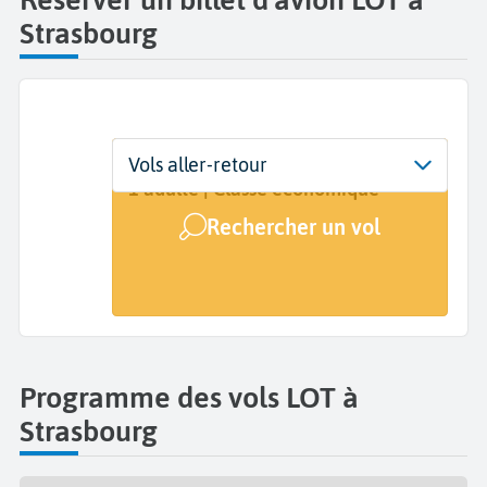
Strasbourg
Départ
Dates
Voyageurs | Classe
Vols aller-retour
Strasbourg Entzheim (SXB)
Dates de votre voyage
1 adulte | Classe économique
Rechercher un vol
Arrivée
A...
Programme des vols LOT à
Strasbourg