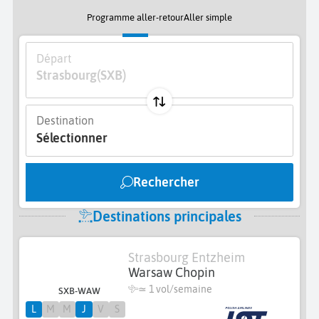
Programme aller-retour
Aller simple
Départ
Strasbourg
(SXB)
Destination
Sélectionner
Rechercher
Destinations principales
Strasbourg Entzheim
Warsaw Chopin
≃ 1 vol/semaine
SXB-WAW
L
M
M
J
V
S