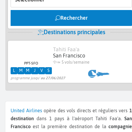
Rechercher
Destinations principales
Tahiti Faa'a
San Francisco
≃
5 vols/semaine
PPT-SFO
L
M
M
J
V
S
programme jusqu'
au 27/06/2027
United Airlines
opère des vols directs et réguliers vers
destination
dans 1 pays à l'aéroport Tahiti Faa'a.
San
Francisco
est la première destination de la
compagnie