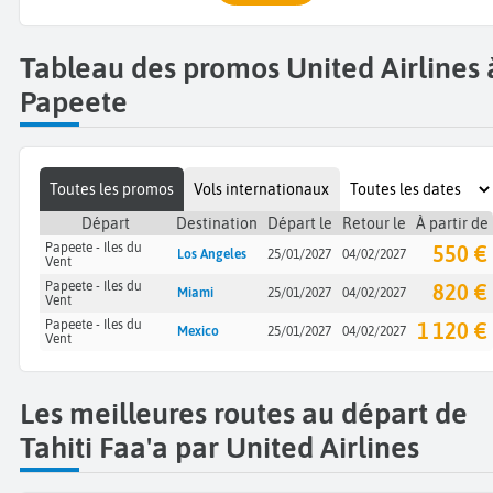
Tableau des promos United Airlines 
Papeete
Toutes les promos
Vols internationaux
Départ
Destination
Départ le
Retour le
À partir de
Papeete - Iles du
550 €
Los Angeles
25/01/2027
04/02/2027
Vent
Papeete - Iles du
820 €
Miami
25/01/2027
04/02/2027
Vent
Papeete - Iles du
1 120 €
Mexico
25/01/2027
04/02/2027
Vent
Les meilleures routes au départ de
Tahiti Faa'a par United Airlines