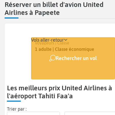
Réserver un billet d'avion United
Airlines à Papeete
Vols aller-retour
Départ
Dates
Voyageurs | Classe
Tahiti Faa'a (PPT)
Dates de votre voyage
1 adulte | Classe économique
Rechercher un vol
Arrivée
A...
Les meilleurs prix United Airlines à
l'aéroport Tahiti Faa'a
Trier par :