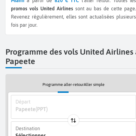
Miami
à partir de
820 € TTC
l'aller retour.
Toutes le
promos vols United Airlines
sont au bas de cette page
Revenez régulièrement, elles sont actualisées plusieurs
fois par jour.
Programme des vols United Airlines 
Papeete
Programme aller-retour
Aller simple
Départ
Papeete
(PPT)
Destination
Sélectionner