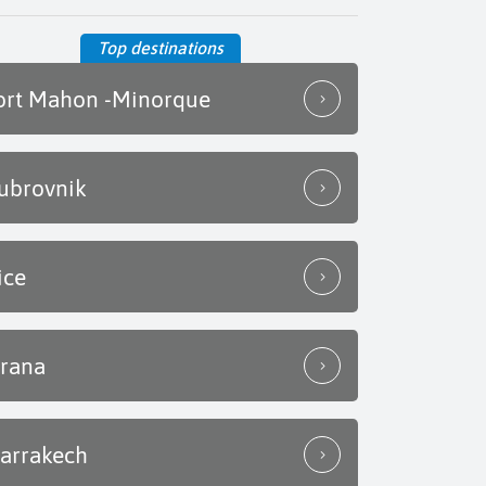
Top destinations
ort Mahon -Minorque
ubrovnik
ice
irana
arrakech