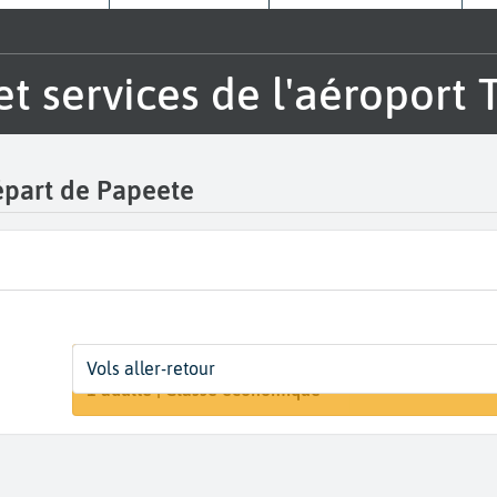
 et services de l'aéroport 
départ de Papeete
Départ
Dates
Voyageurs | Classe
Vols aller-retour
Rechercher 
Tahiti Faa'a (PPT)
Dates de votre voyage
1 adulte | Classe économique