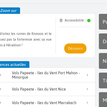
Zoom sur
Accessibilité :
P
uez pas la forteresse avec sa vue
D
 à Héraklion !
Découvrir
N
nces actuelles
Vols Papeete - Iles du Vent Port Mahon -
Minorque
T
Vols Papeete - Iles du Vent Nice
M
Vols Papeete - Iles du Vent Marrakech