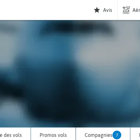
Avis
Aér
 des vols
Promos vols
Compagnies
7