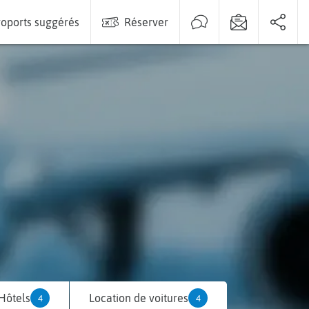
oports suggérés
Réserver
Hôtels
Location de voitures
4
4