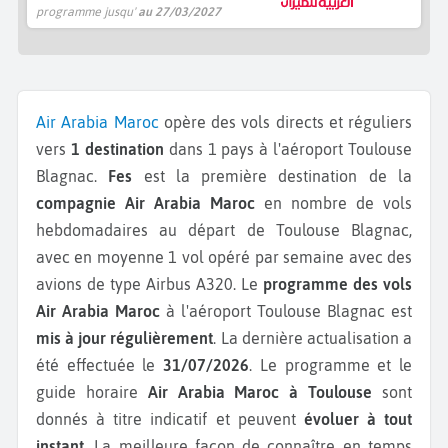
programme jusqu'
au 27/03/2027
Air Arabia Maroc
opère des vols directs et réguliers
vers
1 destination
dans 1 pays à l'aéroport Toulouse
Blagnac.
Fes
est la première destination de la
compagnie Air Arabia Maroc
en nombre de vols
hebdomadaires au départ de Toulouse Blagnac,
avec en moyenne 1 vol opéré par semaine avec des
avions de type Airbus A320.
Le
programme des vols
Air Arabia Maroc
à l'aéroport Toulouse Blagnac est
mis à jour régulièrement
. La dernière actualisation a
été effectuée le
31/07/2026
. Le programme et le
guide horaire
Air Arabia Maroc à Toulouse
sont
donnés à titre indicatif et peuvent
évoluer à tout
instant
. La meilleure façon de connaître en temps