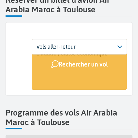
Arabia Maroc à Toulouse
Départ
Dates
Voyageurs | Classe
Vols aller-retour
Toulouse Blagnac (TLS)
Dates de votre voyage
1 adulte | Classe économique
Rechercher un vol
Arrivée
A...
Programme des vols Air Arabia
Maroc à Toulouse