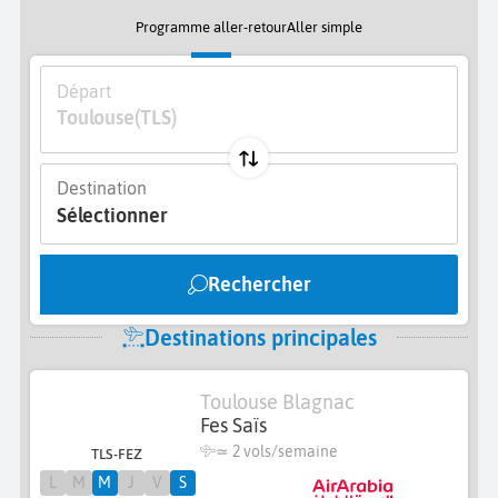
Programme aller-retour
Aller simple
Départ
Toulouse
(TLS)
Destination
Sélectionner
Rechercher
Destinations principales
Toulouse Blagnac
Fes Saïs
≃
2 vols/semaine
TLS-FEZ
L
M
M
J
V
S