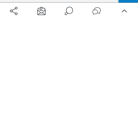
Aéroports
Voyages
Aéroports Voyages est la première plateforme de recherche de services liés au
voyage en avion. Nous vous proposons toutes les destinations, les
programmes de vols et les services disponibles pour votre aéroport : billets
d'avion, locations de voitures, hôtels... Laissez-vous inspirer et profitez d’une
expérience de voyage unique au meilleur prix !
Sur Aéroports Voyages
Aéroports-Voyages ©2026
tous droits réservés