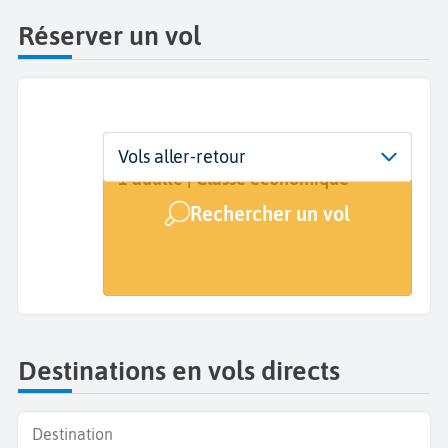
Réserver un vol
Départ
Dates
Voyageurs | Classe
Vols aller-retour
Vahitahi (VHZ)
Dates de votre voyage
1 adulte | Classe économique
Rechercher un vol
Arrivée
A...
Destinations en vols directs
Destination