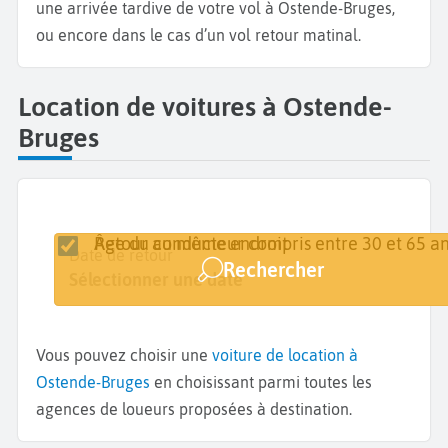
une arrivée tardive de votre vol à Ostende-Bruges,
ou encore dans le cas d’un vol retour matinal.
Location de voitures à Ostende-
Bruges
Retour au même endroit
Âge du conducteur compris entre 30 et 65 an
Lieu de retrait
Date de retrait
Date de retour
Rechercher
Ostende-Bruges
Sélectionner une date
Sélectionner une date
Vous pouvez choisir une
voiture de location à
Ostende-Bruges
en choisissant parmi toutes les
agences de loueurs proposées à destination.