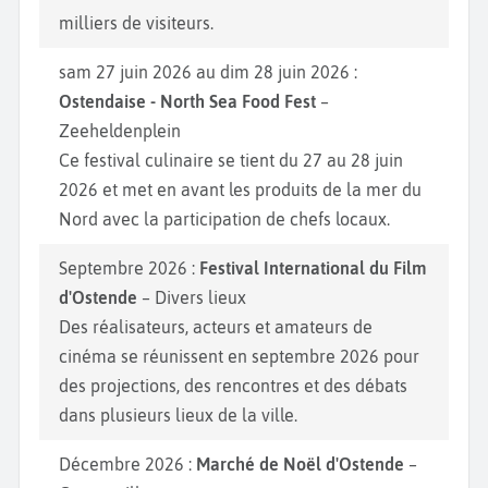
du XIXème siècle, qui offre une vue imprenable sur
milliers de visiteurs.
la mer et l'occasion d'en apprendre davantage sur
l’histoire militaire de la ville. Enfin, pour profiter
sam 27 juin 2026 au dim 28 juin 2026 :
pleinement de la beauté naturelle de la région, vous
Ostendaise - North Sea Food Fest
–
pouvez explorer la réserve naturelle de la
dune du
Zeeheldenplein
Westhoek
, à proximité, offrant une diversité de
Ce festival culinaire se tient du 27 au 28 juin
paysages et une faune locale fascinante. Vous
2026 et met en avant les produits de la mer du
pouvez également prendre le temps de visiter la
Nord avec la participation de chefs locaux.
plage de Oosteroever, moins fréquentée que celles
Septembre 2026 :
Festival International du Film
du centre-ville, pour une expérience plus calme et
d'Ostende
– Divers lieux
relaxante.
Des réalisateurs, acteurs et amateurs de
cinéma se réunissent en septembre 2026 pour
des projections, des rencontres et des débats
dans plusieurs lieux de la ville.
Décembre 2026 :
Marché de Noël d'Ostende
–