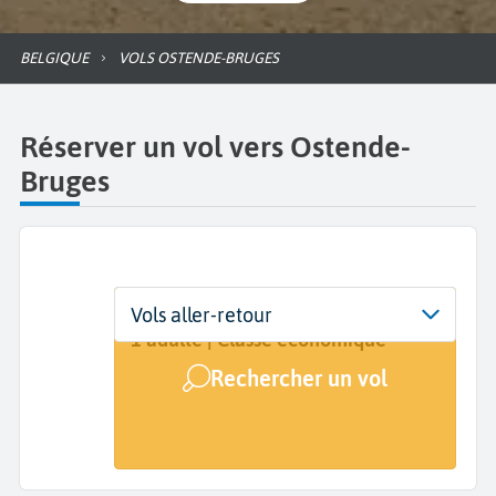
BELGIQUE
VOLS OSTENDE-BRUGES
Réserver un vol vers Ostende-
Bruges
Départ
Dates
Voyageurs | Classe
Vols aller-retour
De...
Dates de votre voyage
1 adulte | Classe économique
Rechercher un vol
Arrivée
Ostende-Bruges (OST)