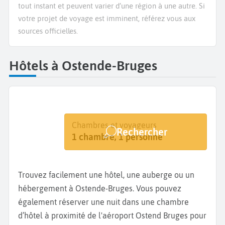
tout instant et peuvent varier d’une région à une autre. Si
votre projet de voyage est imminent, référez vous aux
sources officielles.
Hôtels à Ostende-Bruges
Destination
Dates
Chambres et voyageurs
Rechercher
Ostende-Bruges
Dates de votre séjour
1 chambre, 1 personne
Trouvez facilement une hôtel, une auberge ou un
hébergement à Ostende-Bruges. Vous pouvez
également réserver une nuit dans une chambre
d’hôtel à proximité de l'aéroport Ostend Bruges pour