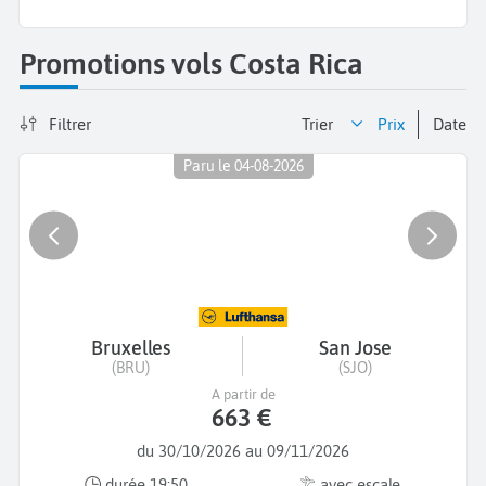
Promotions vols Costa Rica
Filtrer
Trier
prix
date
Paru le 04-08-2026
Bruxelles
San Jose
(BRU)
(SJO)
A partir de
663 €
du 30/10/2026 au 09/11/2026
durée 19:50
avec escale