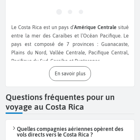
Le Costa Rica est un pays d’
Amérique Centrale
situé
entre la mer des Caraïbes et l’Océan Pacifique. Le
pays est composé de 7 provinces : Guanacaste,
Plains du Nord, Vallée Centrale, Pacifique Central,
Pacifique du Sud, Caraïbe et Puntarenas.
En savoir plus
Commencez votre
séjour au Costa Rica
par vous
détendre au bord de la
Playa Tamarindo
, dotée
d’une végétation endémique variée. C’est l’une des
Questions fréquentes pour un
plages les plus réputées pour surfer. La
Playa
voyage au Costa Rica
Dominical
est également intéressante pour le surf
dû à sa forte houle. La
Playa Samara
, quant à elle,
est reconnue pour être l’une des plus belles
plages
Quelles compagnies aériennes opèrent des
du Costa Rica.
Au loin, vous pouvez observer
vols directs vers le Costa Rica ?