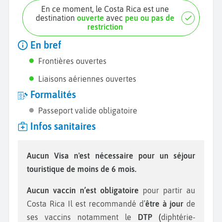
est un petit village commercial pour les pêcheurs et
En ce moment, le Costa Rica est une
les agriculteurs. La capitale, San José, possède des
destination
ouverte
avec
peu ou pas de
restriction
attractions culturelles et éducatives telles que le
Théâtre Melico Salazar ainsi qu’un grand nombre de
En bref
musées.
Frontières ouvertes
Durant vos
vacances au Costa Rica,
visitez le Musée
Liaisons aériennes ouvertes
National, le
Musée d’Art et de Design costaricien
, le
Formalités
Musée d’Art Contemporain
ainsi que les
Musées de
Passeport valide obligatoire
la Banque Centrale.
Terminez votre visite par les
Infos sanitaires
Ruines d’Ujarras
, déclarées Monument National en
1920. Actuellement, elles sont devenues un site
Aucun Visa n'est nécessaire pour un séjour
historique. Au Costa Rica, les sportifs pourront
touristique de moins de 6 mois.
pratiquer des activités nautiques comme le surf, la
pêche, le snorkeling et la plongée.
Aucun vaccin n’est obligatoire
pour partir au
Costa Rica Il est recommandé d’
être à jour
de
ses vaccins notamment le
DTP (
diphtérie-