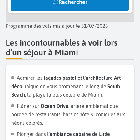
Rechercher
scène des animaux. Terminez votre journée par une
pause rafraîchissante à la Venetian Pool, une piscine
publique au charme méditerranéen avec cascades,
Programme des vols mis à jour le 31/07/2026
grottes et bassins en pierre sculptée. Si vous aimez
Les incontournables à voir lors
le sport, allez assister à un match des Miami Heat à
d’un séjour à Miami
l’American Airlines Arena. Enfin, une autre
expérience à ne pas manquer à Miami est une
croisière dans la Baie de Biscayne
ou une
exploration du Biscayne National Park en kayak
ou
Admirer les
façades pastel et l’architecture Art
voilier pour admirer les récifs coralliens.
déco
unique en vous promenant le long de
South
Beach
, la plage la plus célèbre de Miami.
Si vous prolongez votre
séjour en Floride
, vous avez
Flâner sur
Ocean Drive,
artère emblématique
le choix entre plusieurs excursions accessibles en
bordée de restaurants, bars et hôtels iconiques aux
moins de 3h de route depuis Miami. La plus
néons colorés.
emblématique est
Key West
, à l’extrémité sud des
Florida Keys. Cette petite ville aux maisons en bois
Plonger dans l’
ambiance cubaine de Little