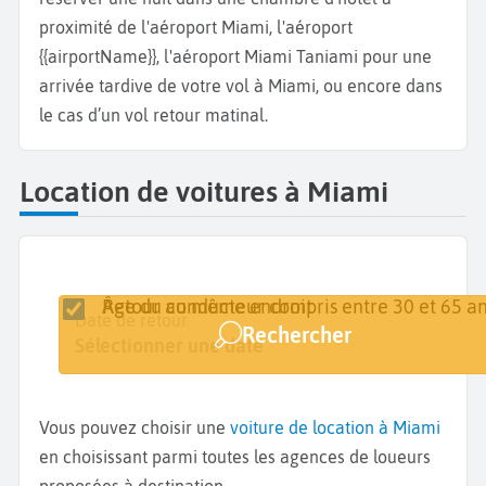
proximité de l'aéroport Miami, l'aéroport
{{airportName}}, l'aéroport Miami Taniami pour une
arrivée tardive de votre vol à Miami, ou encore dans
le cas d’un vol retour matinal.
Location de voitures à Miami
Retour au même endroit
Âge du conducteur compris entre 30 et 65 an
Lieu de retrait
Date de retrait
Date de retour
Rechercher
Miami
Sélectionner une date
Sélectionner une date
Vous pouvez choisir une
voiture de location à Miami
en choisissant parmi toutes les agences de loueurs