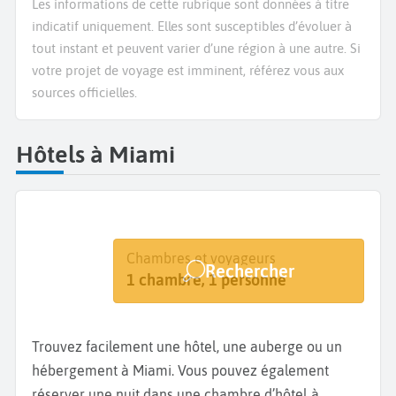
Les informations de cette rubrique sont données à titre
indicatif uniquement. Elles sont susceptibles d’évoluer à
tout instant et peuvent varier d’une région à une autre. Si
votre projet de voyage est imminent, référez vous aux
sources officielles.
Hôtels à Miami
Destination
Dates
Chambres et voyageurs
Rechercher
Miami
Dates de votre séjour
1 chambre, 1 personne
Trouvez facilement une hôtel, une auberge ou un
hébergement à Miami. Vous pouvez également
réserver une nuit dans une chambre d’hôtel à