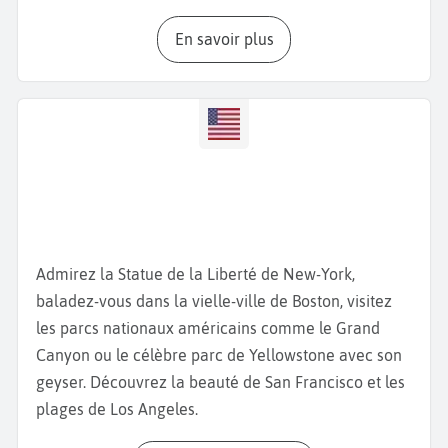
ses immeubles Art déco pastel et le
quartier Street
En savoir plus
Art de Wynwood
, connu pour ses fresques murales
les
Wynwood Walls
. Dans
Little Havana
, immergez-
vous dans une ambiance cubaine authentique, entre
cafés cubains, musique live et boutiques artisanales.
Miami propose aussi une offre culturelle riche avec
plusieurs musées. Le
Vizcaya Museum & Gardens.
Cette somptueuse villa de style renaissance
italienne entourée de jardins luxuriants raconte
Admirez la Statue de la Liberté de New-York,
l’histoire des élites du début du XXème siècle. Le
baladez-vous dans la vielle-ville de Boston, visitez
Phillip & Patricia Frost Museum of Science
séduit par
les parcs nationaux américains comme le Grand
ses expositions interactives, son planétarium et ses
Canyon ou le célèbre parc de Yellowstone avec son
aquariums, tandis que le
Pérez Art Museum Miami
geyser. Découvrez la beauté de San Francisco et les
(PAMM) propose une collection d’art moderne et
plages de Los Angeles.
contemporain tournée vers les artistes de Floride et
du monde. Le
Bass Museum of Art
complète le