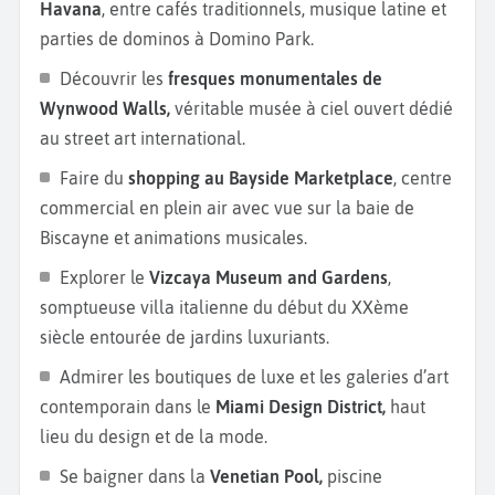
colorées et à l’ambiance décontractée séduit par ses
Havana
, entre cafés traditionnels, musique latine et
rues animées, ses bars en plein air et ses couchers
parties de dominos à Domino Park.
de soleil légendaires à Mallory Square. Sur la route,
Découvrir les
fresques monumentales de
arrêtez-vous à
Key Largo
ou
Islamorada
, deux îles
Wynwood Walls,
véritable musée à ciel ouvert dédié
réputées pour la plongée sous-marine, le snorkeling
au street art international.
et les sorties en bateau au cœur des eaux turquoise.
Faire du
shopping au Bayside Marketplace
, centre
Vers le nord, découvrez
Palm Beach,
une élégante
commercial en plein air avec vue sur la baie de
station balnéaire connue pour ses hôtels de luxe,
Biscayne et animations musicales.
ses galeries d’art et ses boutiques haut de gamme.
Plus proche encore de Miami, ne manquez pas les
Explorer le
Vizcaya Museum and Gardens
,
célèbres
Everglades.
Ce parc national classé au
somptueuse villa italienne du début du XXème
patrimoine mondial de l
’UNESCO
est un
siècle entourée de jardins luxuriants.
incontournable pour observer alligators, lamantins
Admirer les boutiques de luxe et les galeries d’art
et oiseaux tropicaux lors d’un
safari en aéroglisseur
contemporain dans le
Miami Design District,
haut
au milieu des marais et mangroves.
lieu du design et de la mode.
Se baigner dans la
Venetian Pool,
piscine