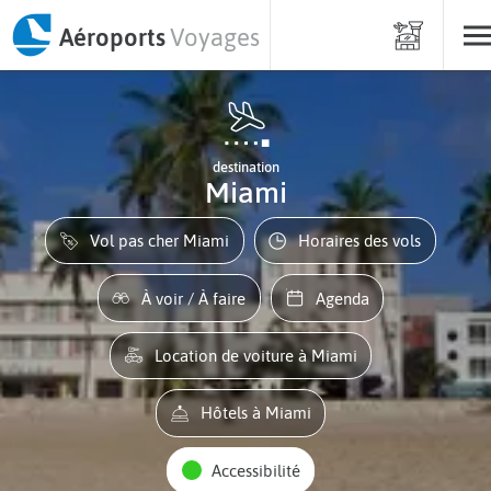
Aéroports
Voyages
destination
Miami
Vol pas cher Miami
Horaires des vols
À voir / À faire
Agenda
Location de voiture à Miami
Hôtels à Miami
Accessibilité