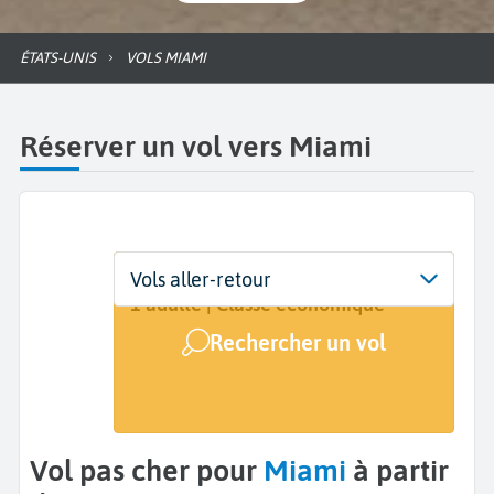
ÉTATS-UNIS
VOLS MIAMI
Réserver un vol vers Miami
Départ
Dates
Voyageurs | Classe
Vols aller-retour
De...
Dates de votre voyage
1 adulte | Classe économique
Rechercher un vol
Arrivée
Miami (MIA)
Vol pas cher pour
Miami
à partir