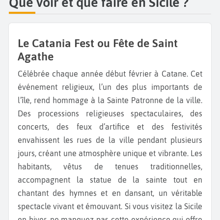
Que voir et que faire en Sicile ?
Pergusa,
seul lac de Sicile. La ville d’Enna vaut aussi
le détour avec sa cathédrale et son château de
Lombardie. Ne manquez pas les mosaïques
Le Catania Fest ou Fête de Saint
romaines de la V
illa Romana del Casale
, inscrites au
Agathe
patrimoine mondial de l’UNESCO, ainsi que la
Célébrée chaque année début février à Catane. Cet
charmante ville côtière de
Cefalù
avec sa
événement religieux, l’un des plus importants de
cathédrale normande. Alors quand partez-vous en
l’île, rend hommage à la Sainte Patronne de la ville.
vacances en Sicile ?
Des processions religieuses spectaculaires, des
concerts, des feux d’artifice et des festivités
envahissent les rues de la ville pendant plusieurs
jours, créant une atmosphère unique et vibrante. Les
habitants, vêtus de tenues traditionnelles,
accompagnent la statue de la sainte tout en
chantant des hymnes et en dansant, un véritable
spectacle vivant et émouvant. Si vous visitez la Sicile
en hiver, ne manquez pas cette expérience qui offre