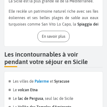
La Sicile est la plus grande île de la Méditerranée.
Elle recèle un patrimoine naturel riche avec ses îles
éoliennes et ses belles plages de sable aux eaux
turquoises comme San Vito Lo Capo, la
Spiaggia dei
Conigli
ou
le Lido Mazzaro
sur la presqu’île d’
Isola
En savoir plus
Bella.
Commencez par la capitale
Palerme
. En vous
promenant dans ses rues vous remonterez le temps
et découvrez l’héritage des différentes civilisations
Les incontournables à voir
ayant posées le pied en Sicile comme les Romains,
pendant votre séjour en Sicile
les Byzantins et les Musulmans. Ne manquez pas le
Palais des Normands,
les
Catacombes des Capucins
ou encore la
Cathédrale de Monreale
avec ses
Les villes de
Palerme
et
Syracuse
mosaïques byzantines. Changez de décor et partez-
vous balader dans la
Réserve naturel de Zingaro
Le
volcan Etna
riche de plus de 600 espèces d’animaux et de
Le
lac de Pergusa
, seul lac de Sicile
végétaux et de magnifiques plages. Partez ensuite