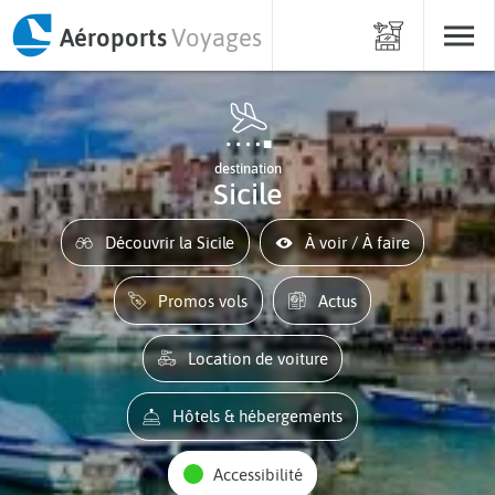
Aéroports
Voyages
destination
Sicile
Découvrir la Sicile
À voir / À faire
Promos vols
Actus
Location de voiture
Hôtels & hébergements
Accessibilité